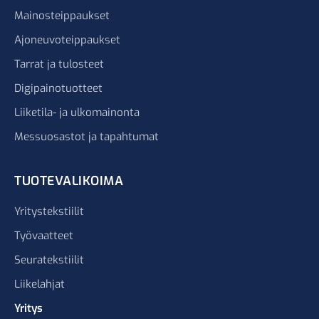
Mainosteippaukset
Ajoneuvoteippaukset
Tarrat ja tulosteet
Digipainotuotteet
Liiketila- ja ulkomainonta
Messuosastot ja tapahtumat
TUOTEVALIKOIMA
Yritystekstiilit
Työvaatteet
Seuratekstiilit
Liikelahjat
Yritys