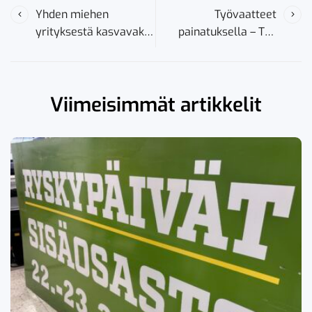
Yhden miehen
Työvaatteet
yrityksestä kasvavaksi
painatuksella – Tee
näkyvyysratkaisujen
ammattitaidosta
tarjoajaksi
näkyvää
Viimeisimmät artikkelit