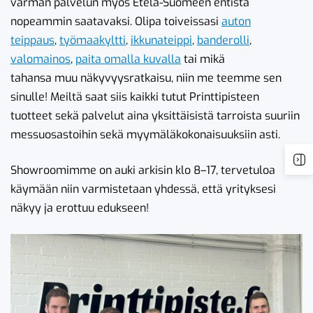
varman palvelun myös Etelä-Suomeen entistä
nopeammin saatavaksi. Olipa toiveissasi
auton
teippaus
,
työmaakyltti
,
ikkunateippi
,
banderolli
,
valomainos
,
paita omalla kuvalla
tai mikä
tahansa muu näkyvyysratkaisu, niin me teemme sen
sinulle! Meiltä saat siis kaikki tutut Printtipisteen
tuotteet sekä palvelut aina yksittäisistä tarroista suuriin
messuosastoihin sekä myymäläkokonaisuuksiin asti.
Showroomimme on auki arkisin klo 8–17, tervetuloa
käymään niin varmistetaan yhdessä, että yrityksesi
näkyy ja erottuu edukseen!