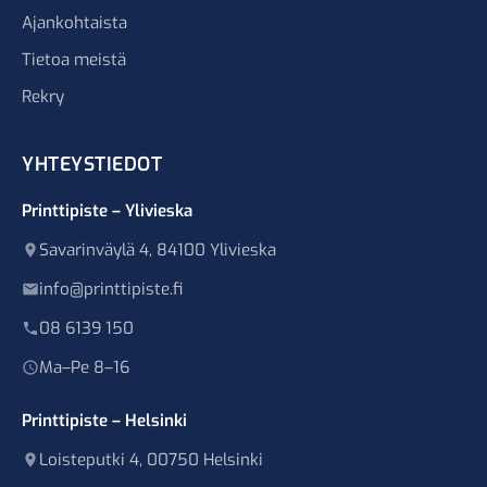
Ajankohtaista
Tietoa meistä
Rekry
YHTEYSTIEDOT
Printtipiste – Ylivieska
Savarinväylä 4, 84100 Ylivieska
info@printtipiste.fi
08 6139 150
Ma–Pe 8–16
Printtipiste – Helsinki
Loisteputki 4, 00750 Helsinki