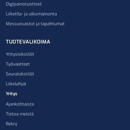
Digipainotuotteet
Liiketila- ja ulkomainonta
Messuosastot ja tapahtumat
TUOTEVALIKOIMA
Yritystekstiilit
Työvaatteet
Seuratekstiilit
Liikelahjat
Yritys
Ajankohtaista
Tietoa meistä
Rekry