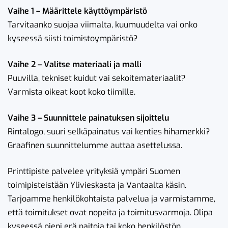
Vaihe 1 – Määrittele käyttöympäristö
Tarvitaanko suojaa viimalta, kuumuudelta vai onko
kyseessä siisti toimistoympäristö?
Vaihe 2 – Valitse materiaali ja malli
Puuvilla, tekniset kuidut vai sekoitemateriaalit?
Varmista oikeat koot koko tiimille.
Vaihe 3 – Suunnittele painatuksen sijoittelu
Rintalogo, suuri selkäpainatus vai kenties hihamerkki?
Graafinen suunnittelumme auttaa asettelussa.
Printtipiste palvelee yrityksiä ympäri Suomen
toimipisteistään Ylivieskasta ja Vantaalta käsin.
Tarjoamme henkilökohtaista palvelua ja varmistamme,
että toimitukset ovat nopeita ja toimitusvarmoja. Olipa
kyseessä pieni erä paitoja tai koko henkilöstön