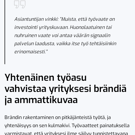
Asiantuntijan vinkki: ”Muista, että työvaate on
investointi yrityskuvaan. Huonolaatuinen tai
nuhruinen vaate voi antaa väärän signaalin
palvelun laadusta, vaikka itse työ tehtäisiinkin
erinomaisesti.”
Yhtenäinen työasu
vahvistaa yrityksesi brändiä
ja ammattikuvaa
Brändin rakentaminen on pitkäjänteistä työtä, ja
yhtenäisyys on sen kulmakivi. Työvaatteet painatuksella
varmistavat, että yrityksesi ilme säilyy tunnistettavana