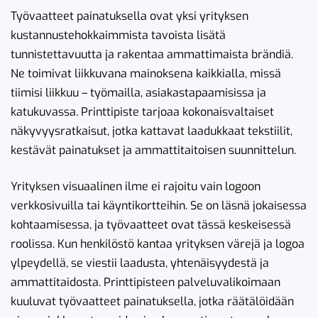
Työvaatteet painatuksella ovat yksi yrityksen
kustannustehokkaimmista tavoista lisätä
tunnistettavuutta ja rakentaa ammattimaista brändiä.
Ne toimivat liikkuvana mainoksena kaikkialla, missä
tiimisi liikkuu – työmailla, asiakastapaamisissa ja
katukuvassa. Printtipiste tarjoaa kokonaisvaltaiset
näkyvyysratkaisut, jotka kattavat laadukkaat tekstiilit,
kestävät painatukset ja ammattitaitoisen suunnittelun.
Yrityksen visuaalinen ilme ei rajoitu vain logoon
verkkosivuilla tai käyntikortteihin. Se on läsnä jokaisessa
kohtaamisessa, ja työvaatteet ovat tässä keskeisessä
roolissa. Kun henkilöstö kantaa yrityksen värejä ja logoa
ylpeydellä, se viestii laadusta, yhtenäisyydestä ja
ammattitaidosta. Printtipisteen palveluvalikoimaan
kuuluvat työvaatteet painatuksella, jotka räätälöidään