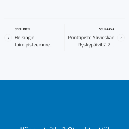
EDELLINEN
SEURAAVA
Helsingin
Printtipiste Ylivieskan
toimipisteemme
Ryskypäivillä 27-
vahvistuu
28.3.2026
yrityskauppojen
seurauksena