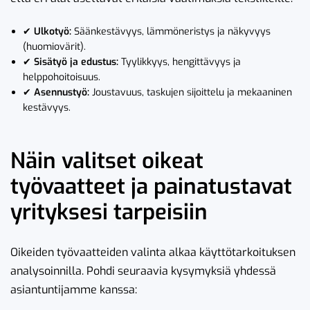
✔
Ulkotyö:
Säänkestävyys, lämmöneristys ja näkyvyys
(huomiovärit).
✔
Sisätyö ja edustus:
Tyylikkyys, hengittävyys ja
helppohoitoisuus.
✔
Asennustyö:
Joustavuus, taskujen sijoittelu ja mekaaninen
kestävyys.
Näin valitset oikeat
työvaatteet ja painatustavat
yrityksesi tarpeisiin
Oikeiden työvaatteiden valinta alkaa käyttötarkoituksen
analysoinnilla. Pohdi seuraavia kysymyksiä yhdessä
asiantuntijamme kanssa: