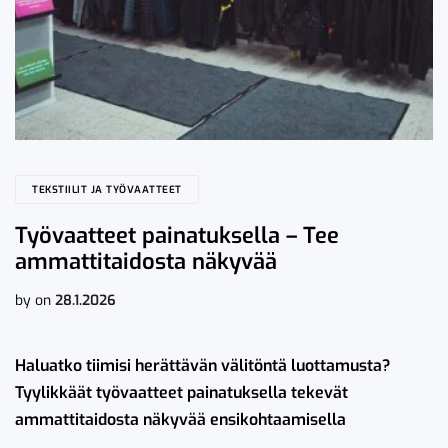
TEKSTIILIT JA TYÖVAATTEET
Työvaatteet painatuksella – Tee
ammattitaidosta näkyvää
by
on
28.1.2026
Haluatko tiimisi herättävän välitöntä luottamusta?
Tyylikkäät työvaatteet painatuksella tekevät
ammattitaidosta näkyvää ensikohtaamisella