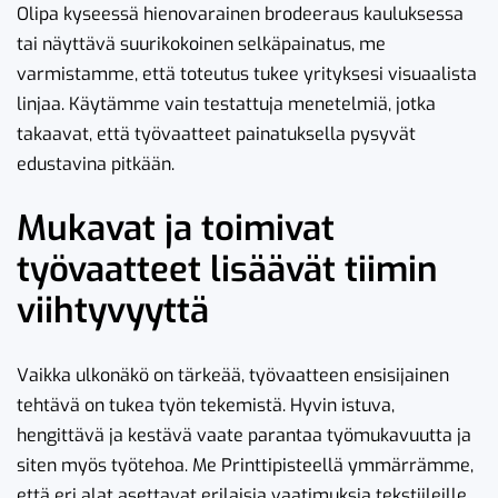
Olipa kyseessä hienovarainen brodeeraus kauluksessa
tai näyttävä suurikokoinen selkäpainatus, me
varmistamme, että toteutus tukee yrityksesi visuaalista
linjaa. Käytämme vain testattuja menetelmiä, jotka
takaavat, että työvaatteet painatuksella pysyvät
edustavina pitkään.
Mukavat ja toimivat
työvaatteet lisäävät tiimin
viihtyvyyttä
Vaikka ulkonäkö on tärkeää, työvaatteen ensisijainen
tehtävä on tukea työn tekemistä. Hyvin istuva,
hengittävä ja kestävä vaate parantaa työmukavuutta ja
siten myös työtehoa. Me Printtipisteellä ymmärrämme,
että eri alat asettavat erilaisia vaatimuksia tekstiileille.