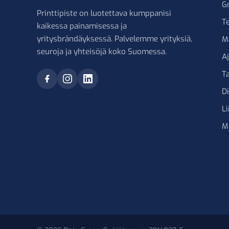
G
Printtipiste on luotettava kumppanisi
Te
kaikessa painamisessa ja
yritysbrändäyksessä. Palvelemme yrityksiä,
M
seuroja ja yhteisöjä koko Suomessa.
A
Ta
D
Li
M