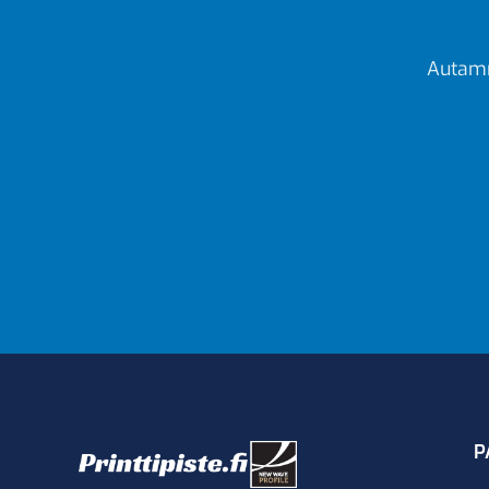
Autamm
P