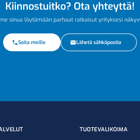
Kiinnostuitko? Ota yhteyttä!
e sinua löytämään parhaat ratkaisut yrityksesi näkyv
Soita meille
Lähetä sähköpostia
ALVELUT
TUOTEVALIKOIMA