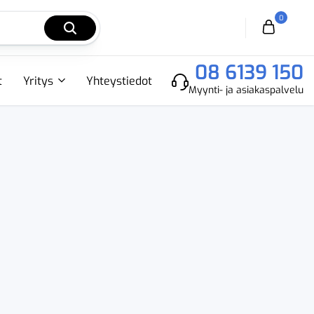
0
Cart
08 6139 150
t
Yritys
Yhteystiedot
Myynti- ja asiakaspalvelu