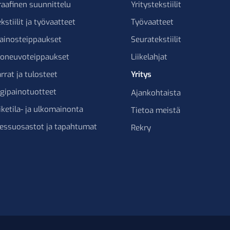
raafinen suunnittelu
Yritystekstiilit
kstiilit ja työvaatteet
Työvaatteet
ainosteippaukset
Seuratekstiilit
joneuvoteippaukset
Liikelahjat
rrat ja tulosteet
Yritys
igipainotuotteet
Ajankohtaista
iketila- ja ulkomainonta
Tietoa meistä
essuosastot ja tapahtumat
Rekry