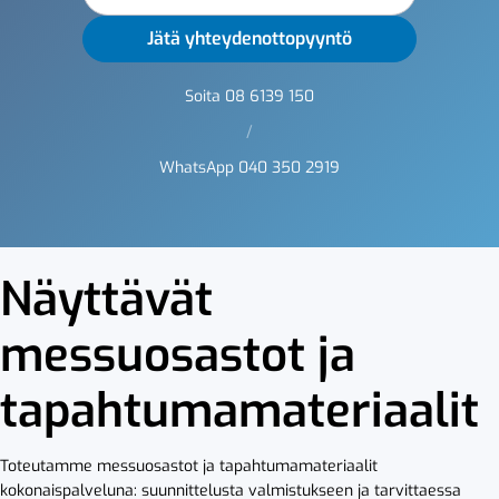
Soita 08 6139 150
/
WhatsApp 040 350 2919
Näyttävät
messuosastot ja
tapahtumamateriaalit
Toteutamme messuosastot ja tapahtumamateriaalit
kokonaispalveluna: suunnittelusta valmistukseen ja tarvittaessa