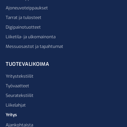
Ajoneuvoteippaukset
Tarrat ja tulosteet
Digipainotuotteet
Liiketila- ja ulkomainonta
Messuosastot ja tapahtumat
TUOTEVALIKOIMA
Yritystekstiilit
Työvaatteet
Seuratekstiilit
Liikelahjat
Yritys
Ajankohtaista