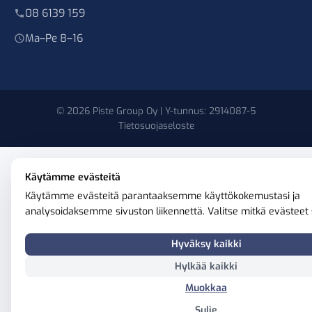
08 6139 159
Ma–Pe 8–16
© 2026 Piste Group Oy | Y-tunnus: 2914087-5
Tietosuojaseloste
Käytämme evästeitä
Käytämme evästeitä parantaaksemme käyttökokemustasi ja
analysoidaksemme sivuston liikennettä. Valitse mitkä evästeet s
Hyväksy kaikki
Hylkää kaikki
Muokkaa
Sulje