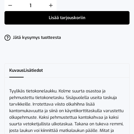
Clique
2.0
Computer
Lisää tarjouskoriin
Bag
määrä
Jätä kysymys tuotteesta
Kuvaus
Lisätiedot
Tyylikäs tietokonelaukku. Kolme suurta osastoa ja
pehmustettu tietokonetasku. Sisäpuolella useita taskuja
tarvikkeille. Irrotettava viisto olkahihna lisää
kantomukavuutta ja siinä on käyntikorttitaskulla varustettu
olkapehmuste. Kaksi pehmustettua kantokahvaa ja kaksi
suurta vetoketjullista ulkotaskua. Takana on tukeva remmi,
josta laukun voi kiinnittää matkalaukun päälle. Mitat ja