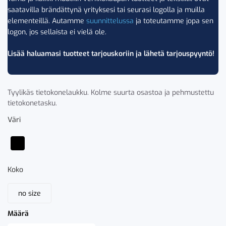
saatavilla brändättynä yrityksesi tai seurasi logolla ja muilla
elementeillä. Autamme
suunnittelussa
ja toteutamme jopa sen
logon, jos sellaista ei vielä ole.
Lisää haluamasi tuotteet tarjouskoriin ja lähetä tarjouspyyntö!
Tyylikäs tietokonelaukku. Kolme suurta osastoa ja pehmustettu
tietokonetasku.
Väri
Koko
no size
Määrä