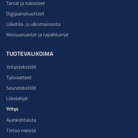
Tarrat ja tulosteet
Digipainotuotteet
Liiketila- ja ulkomainonta
Messuosastot ja tapahtumat
TUOTEVALIKOIMA
Yritystekstiilit
Työvaatteet
Seuratekstiilit
Liikelahjat
Yritys
Ajankohtaista
Tietoa meistä