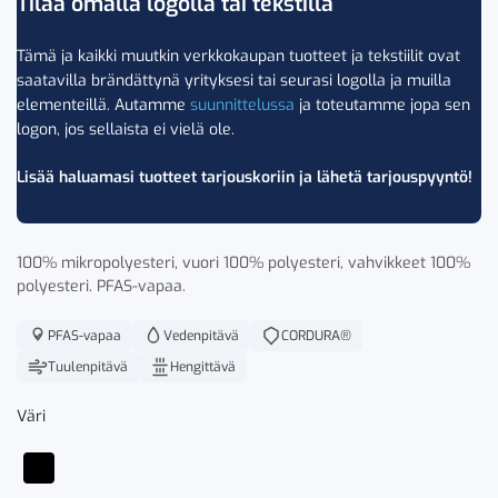
Tilaa omalla logolla tai tekstillä
Tämä ja kaikki muutkin verkkokaupan tuotteet ja tekstiilit ovat
saatavilla brändättynä yrityksesi tai seurasi logolla ja muilla
elementeillä. Autamme
suunnittelussa
ja toteutamme jopa sen
logon, jos sellaista ei vielä ole.
Lisää haluamasi tuotteet tarjouskoriin ja lähetä tarjouspyyntö!
100% mikropolyesteri, vuori 100% polyesteri, vahvikkeet 100%
polyesteri. PFAS-vapaa.
PFAS-vapaa
Vedenpitävä
CORDURA®
Tuulenpitävä
Hengittävä
Väri