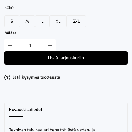
Koko
S
M
L
XL
2XL
Määrä
Fristads
AIRTECH®
Talviumpihaalari
Lisää tarjouskoriin
812
GT
määrä
Jätä kysymys tuotteesta
Kuvaus
Lisätiedot
Tekninen talvihaalari hengittävästä veden- ja