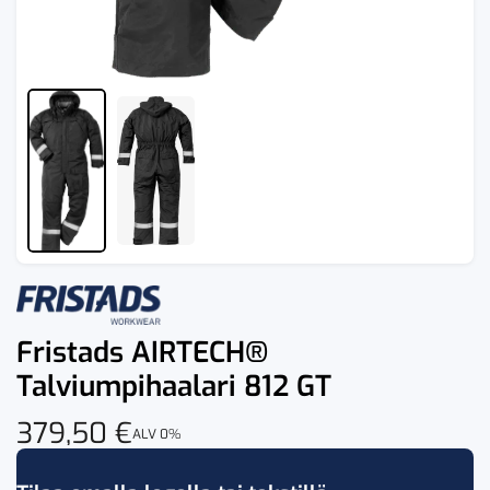
Fristads AIRTECH®
Talviumpihaalari 812 GT
379,50
€
ALV 0%