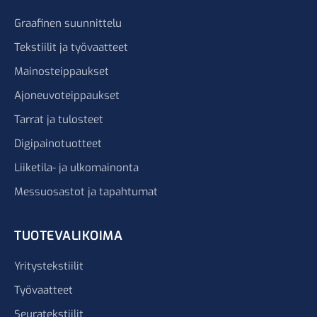
Graafinen suunnittelu
Tekstiilit ja työvaatteet
Mainosteippaukset
Ajoneuvoteippaukset
Tarrat ja tulosteet
Digipainotuotteet
Liiketila- ja ulkomainonta
Messuosastot ja tapahtumat
TUOTEVALIKOIMA
Yritystekstiilit
Työvaatteet
Seuratekstiilit