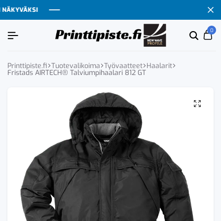
ÄKYVÄKSI
ÄKYVÄKSI
ÄKYVÄKSI
ÄKYVÄKSI
0
Etsi
Ca
tuoten
tai
tuote
Printtipiste.fi
Tuotevalikoima
Työvaatteet
Haalarit
Fristads AIRTECH® Talviumpihaalari 812 GT