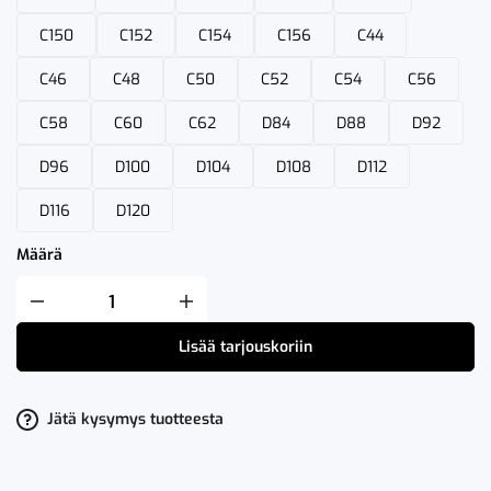
C150
C152
C154
C156
C44
C46
C48
C50
C52
C54
C56
C58
C60
C62
D84
D88
D92
D96
D100
D104
D108
D112
D116
D120
Määrä
Fristads
Avosuoja
81
Lisää tarjouskoriin
P154
määrä
Jätä kysymys tuotteesta