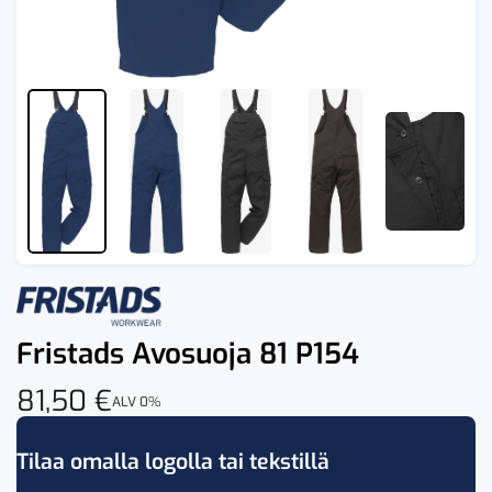
Fristads Avosuoja 81 P154
81,50
€
ALV 0%
Tilaa omalla logolla tai tekstillä