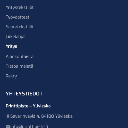
Yritystekstiilit
Työvaatteet
Seuratekstiilit
Liikelahjat
Yritys
Ajankohtaista
Tietoa meistä
Rekry
YHTEYSTIEDOT
Printtipiste – Ylivieska
Savarinväylä 4, 84100 Ylivieska
info@printtipiste.fi