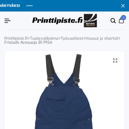
KYVÄKSI
KYVÄKSI
KYVÄKSI
KYVÄKSI
0
Etsi
Ca
tuoten
tai
tuote
Printtipiste.fi
Tuotevalikoima
Työvaatteet
Housut ja shortsit
Fristads Avosuoja 81 P154