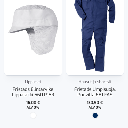
Lippikset
Housut ja shortsit
Fristads Elintarvike
Fristads Umpisuoja,
Lippalakki 560 P159
Puuvilla 881 FAS
16,00
€
130,50
€
ALV 0%
ALV 0%