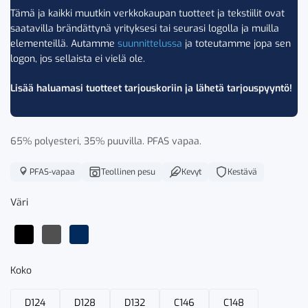
Tämä ja kaikki muutkin verkkokaupan tuotteet ja tekstiilit ovat
saatavilla brändättynä yrityksesi tai seurasi logolla ja muilla
elementeillä. Autamme
suunnittelussa
ja toteutamme jopa sen
logon, jos sellaista ei vielä ole.
Lisää haluamasi tuotteet tarjouskoriin ja lähetä tarjouspyyntö!
65% polyesteri, 35% puuvilla. PFAS vapaa.
PFAS-vapaa
Teollinen pesu
Kevyt
Kestävä
Väri
Koko
D124
D128
D132
C146
C148