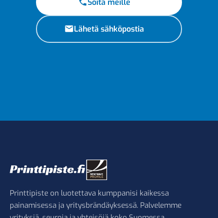
Soita meille
Lähetä sähköpostia
Printtipiste on luotettava kumppanisi kaikessa
painamisessa ja yritysbrändäyksessä. Palvelemme
yrityksiä, seuroja ja yhteisöjä koko Suomessa.