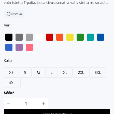
valmistettu T-paita, jossa sivusaumat ja vahvistettu niskanauha.
Kestävä
Väri
Koko
XS
S
M
L
XL
2XL
3XL
4XL
Määrä
Clique
Basic
Active-