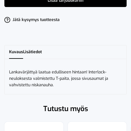
Lisää tarjouskoriin
T
määrä
Jätä kysymys tuotteesta
Kuvaus
Lisätiedot
Lankavärjättyä laatua edulliseen hintaan! Interlock-
neuloksesta valmistettu T-paita, jossa sivusaumat ja
vahvistettu niskanauha.
Tutustu myös