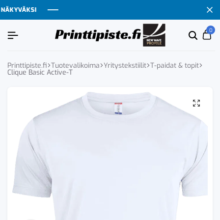
ÄKYVÄKSI
ÄKYVÄKSI
ÄKYVÄKSI
ÄKYVÄKSI
0
Etsi
Ca
tuoten
tai
tuote
Printtipiste.fi
Tuotevalikoima
Yritystekstiilit
T-paidat & topit
Clique Basic Active-T