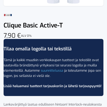
Clique Basic Active-T
7,90
€
ALV 0%
Tilaa omalla logolla tai tekstillä
Tämä ja kaikki muutkin verkkokaupan tuotteet ja tekstiilit ovat
saatavilla brändättynä yrityksesi tai seurasi logolla ja muilla
elementeillä. Autamme
suunnittelussa
ja toteutamme jopa sen
logon, jos sellaista ei vielä ole.
Lisää haluamasi tuotteet tarjouskoriin ja lähetä tarjouspyyntö!
Lankavärjättyä laatua edulliseen hintaan! Interlock-neuloksesta