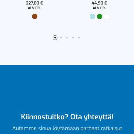
227,00
€
44,50
€
ALV 0%
ALV 0%
Kiinnostuitko? Ota yhteyttä!
Autamme sinua löytämään parhaat ratkaisut