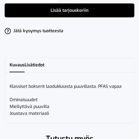
Bokserit
9329
Lisää tarjouskoriin
BOX
määrä
Jätä kysymys tuotteesta
Kuvaus
Lisätiedot
Klassiset bokserit laadukkaasta puuvillasta. PFAS vapaa
Ominaisuudet:
Miellyttävä puuvilla
Joustava materiaali
Tutustu myös