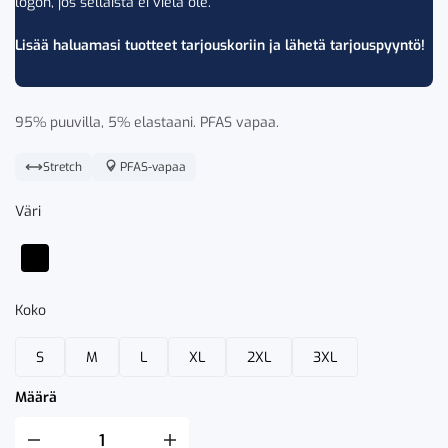
logon, jos sellaista ei vielä ole.
Lisää haluamasi tuotteet tarjouskoriin ja lähetä tarjouspyyntö!
95% puuvilla, 5% elastaani. PFAS vapaa.
Stretch
PFAS-vapaa
Väri
Koko
S
M
L
XL
2XL
3XL
Määrä
Fristads