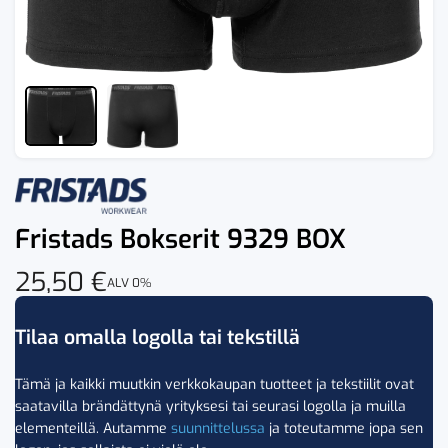
Fristads Bokserit 9329 BOX
25,50
€
ALV 0%
Tilaa omalla logolla tai tekstillä
Tämä ja kaikki muutkin verkkokaupan tuotteet ja tekstiilit ovat
saatavilla brändättynä yrityksesi tai seurasi logolla ja muilla
elementeillä. Autamme
suunnittelussa
ja toteutamme jopa sen