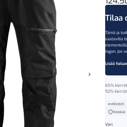
124,
Tilaa 
Tämä ja kaik
saatavilla b
elementeil
logon, jos se
Lisää halua
65% kierrät
92% kierrät
Stretch
Kestävä
Väri