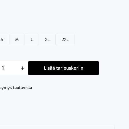
S
M
L
XL
2XL
Lisää tarjouskoriin
h
ysymys tuotteesta