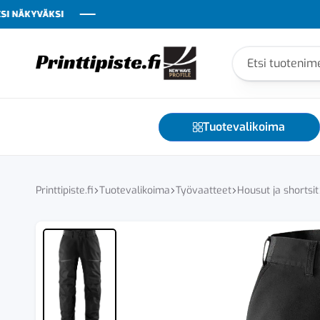
KYVÄKSI
KYVÄKSI
KYVÄKSI
KYVÄKSI
KYVÄKSI
KYVÄKSI
Printtipiste
Yrityksesi
näkyvyyden
kumppani
Tuotevalikoima
–
tekstiilit,
teippaukset,
liikelahjat
Printtipiste.fi
Tuotevalikoima
Työvaatteet
Housut ja shortsit