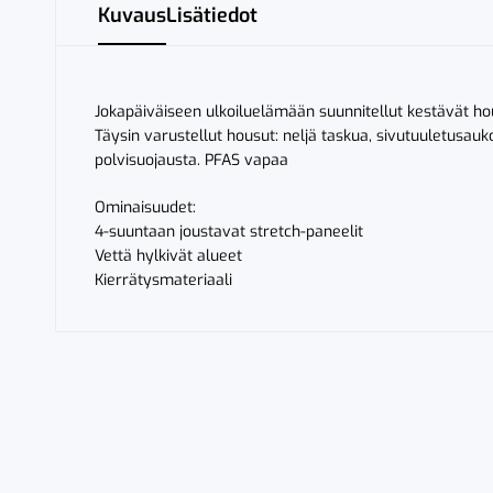
Kuvaus
Lisätiedot
Jokapäiväiseen ulkoiluelämään suunnitellut kestävät hou
Täysin varustellut housut: neljä taskua, sivutuuletusau
polvisuojausta. PFAS vapaa
Ominaisuudet:
4-suuntaan joustavat stretch-paneelit
Vettä hylkivät alueet
Kierrätysmateriaali