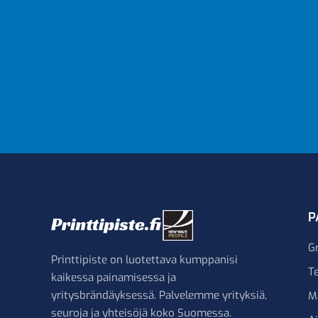
P
G
Printtipiste on luotettava kumppanisi
Te
kaikessa painamisessa ja
yritysbrändäyksessä. Palvelemme yrityksiä,
M
seuroja ja yhteisöjä koko Suomessa.