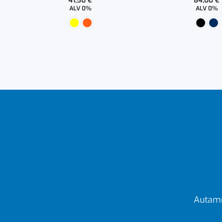
41,50
€
84,00
€
ALV 0%
ALV 0%
Autamm