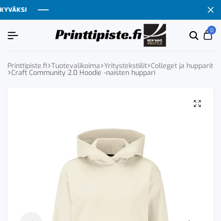
ÄKSI
ÄKSI
ÄKSI
ÄKSI
0
Etsi
Ca
tuoten
tai
tuote
Printtipiste.fi
Tuotevalikoima
Yritystekstiilit
Colleget ja hupparit
Craft Community 2.0 Hoodie -naisten huppari