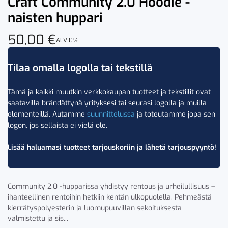
Craft Community 2.0 Hoodie -
naisten huppari
50,00
€
ALV 0%
Tilaa omalla logolla tai tekstillä
Tämä ja kaikki muutkin verkkokaupan tuotteet ja tekstiilit ovat
saatavilla brändättynä yrityksesi tai seurasi logolla ja muilla
elementeillä. Autamme
suunnittelussa
ja toteutamme jopa sen
logon, jos sellaista ei vielä ole.
Lisää haluamasi tuotteet tarjouskoriin ja lähetä tarjouspyyntö!
Community 2.0 -hupparissa yhdistyy rentous ja urheilullisuus –
ihanteellinen rentoihin hetkiin kentän ulkopuolella. Pehmeästä
kierrätyspolyesterin ja luomupuuvillan sekoituksesta
valmistettu ja sis...