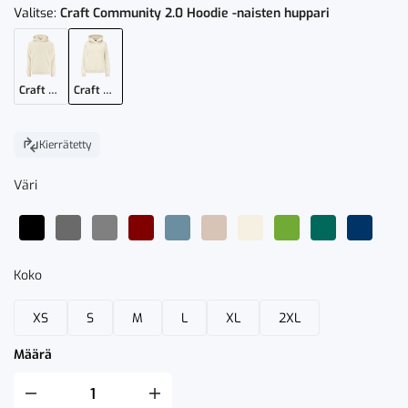
Valitse:
Craft Community 2.0 Hoodie -naisten huppari
Craft Community 2.0 Hoodie -huppari
Craft Community 2.0 Hoodie -naisten huppari
Kierrätetty
Väri
Koko
XS
S
M
L
XL
2XL
Määrä
Craft