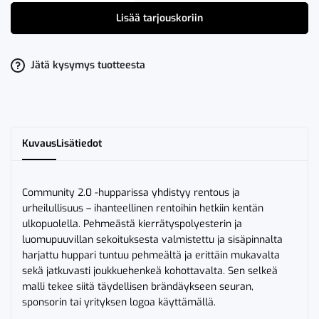
Community
2.0
Lisää tarjouskoriin
Hoodie
-
naisten
huppari
määrä
Jätä kysymys tuotteesta
Kuvaus
Lisätiedot
Community 2.0 -hupparissa yhdistyy rentous ja
urheilullisuus – ihanteellinen rentoihin hetkiin kentän
ulkopuolella. Pehmeästä kierrätyspolyesterin ja
luomupuuvillan sekoituksesta valmistettu ja sisäpinnalta
harjattu huppari tuntuu pehmeältä ja erittäin mukavalta
sekä jatkuvasti joukkuehenkeä kohottavalta. Sen selkeä
malli tekee siitä täydellisen brändäykseen seuran,
sponsorin tai yrityksen logoa käyttämällä.