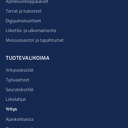
Ajoneuvoteippaukset
Tarrat ja tulosteet
Digipainotuotteet
Liiketila- ja ulkomainonta
Messuosastot ja tapahtumat
TUOTEVALIKOIMA
Yritystekstiilit
Työvaatteet
Seuratekstiilit
Liikelahjat
Yritys
Ajankohtaista