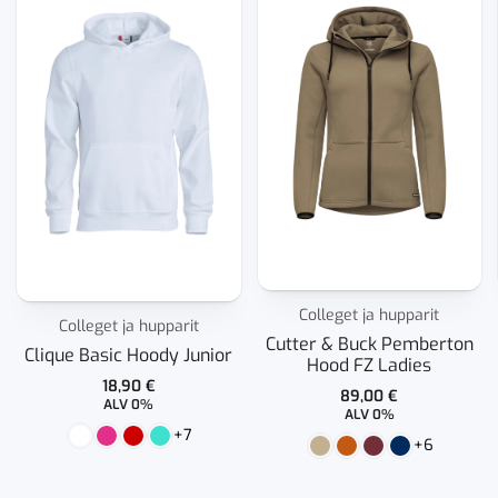
Colleget ja hupparit
Colleget ja hupparit
Cutter & Buck Pemberton
Clique Basic Hoody Junior
Hood FZ Ladies
18,90
€
89,00
€
ALV 0%
ALV 0%
+7
+6