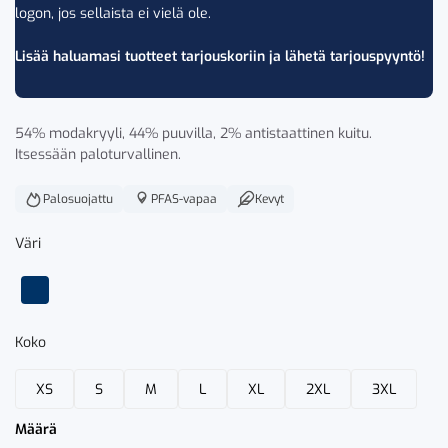
logon, jos sellaista ei vielä ole.
Lisää haluamasi tuotteet tarjouskoriin ja lähetä tarjouspyyntö!
54% modakryyli, 44% puuvilla, 2% antistaattinen kuitu.
Itsessään paloturvallinen.
Palosuojattu
PFAS-vapaa
Kevyt
Väri
Koko
XS
S
M
L
XL
2XL
3XL
Määrä