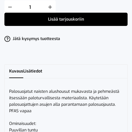
Fristads
Flamestat
Alushousut
Lisää tarjouskoriin
7023
MOFN
Naisten
määrä
Jätä kysymys tuotteesta
Kuvaus
Lisätiedot
Palosuojatut naisten alushousut mukavasta ja pehmeästä
itsessään paloturvallisesta materiaalista. Käytetään
palosuojattujen asujen alla parantamaan palosuojausta.
PFAS vapaa
Ominaisuudet:
Puuvillan tuntu