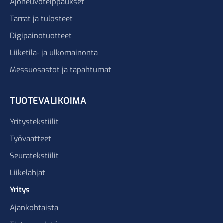
Ajoneuvoteippaukset
Tarrat ja tulosteet
Digipainotuotteet
Liiketila- ja ulkomainonta
Messuosastot ja tapahtumat
TUOTEVALIKOIMA
Yritystekstiilit
Työvaatteet
Seuratekstiilit
Liikelahjat
Yritys
Ajankohtaista