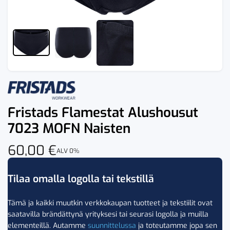
Fristads Flamestat Alushousut
7023 MOFN Naisten
60,00
€
ALV 0%
Tilaa omalla logolla tai tekstillä
Tämä ja kaikki muutkin verkkokaupan tuotteet ja tekstiilit ovat
saatavilla brändättynä yrityksesi tai seurasi logolla ja muilla
elementeillä. Autamme
suunnittelussa
ja toteutamme jopa sen