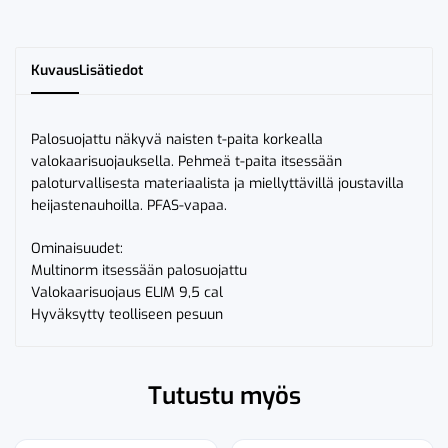
Naisten
määrä
Kuvaus
Lisätiedot
Palosuojattu näkyvä naisten t-paita korkealla
valokaarisuojauksella. Pehmeä t-paita itsessään
paloturvallisesta materiaalista ja miellyttävillä joustavilla
heijastenauhoilla. PFAS-vapaa.
Ominaisuudet:
Multinorm itsessään palosuojattu
Valokaarisuojaus ELIM 9,5 cal
Hyväksytty teolliseen pesuun
Tutustu myös