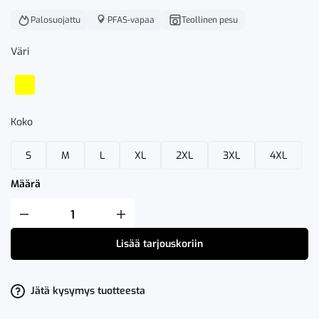
Palosuojattu
PFAS-vapaa
Teollinen pesu
Väri
Koko
S
M
L
XL
2XL
3XL
4XL
Määrä
Fristads
Flamestat
High
Lisää tarjouskoriin
VIS
Pitkähihainen
T-
Paita
LK
Jätä kysymys tuotteesta
3
7357
TFL