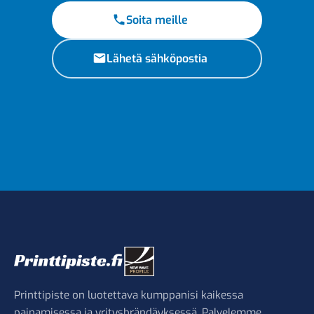
Soita meille
Lähetä sähköpostia
Printtipiste on luotettava kumppanisi kaikessa
painamisessa ja yritysbrändäyksessä. Palvelemme