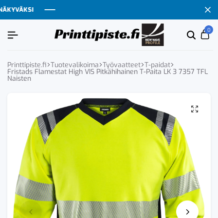
YVÄKSI
YVÄKSI
YVÄKSI
YVÄKSI
0
Etsi
Ca
tuoten
tai
tuote
Printtipiste.fi
Tuotevalikoima
Työvaatteet
T-paidat
Fristads Flamestat High VIS Pitkähihainen T-Paita LK 3 7357 TFL
Naisten