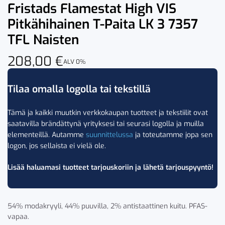
Fristads Flamestat High VIS
Pitkähihainen T-Paita LK 3 7357
TFL Naisten
208,00
€
ALV 0%
Tilaa omalla logolla tai tekstillä
Tämä ja kaikki muutkin verkkokaupan tuotteet ja tekstiilit ovat
saatavilla brändättynä yrityksesi tai seurasi logolla ja muilla
elementeillä. Autamme
suunnittelussa
ja toteutamme jopa sen
logon, jos sellaista ei vielä ole.
Lisää haluamasi tuotteet tarjouskoriin ja lähetä tarjouspyyntö!
54% modakryyli, 44% puuvilla, 2% antistaattinen kuitu. PFAS-
vapaa.