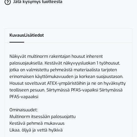
1
Jätä kysymys tuotteesta
2074
ATHS
määrä
Kuvaus
Lisätiedot
Näkyvät multinorm rakentajan housut inherent
palosuojauksella. Kestävät näkyvyysluokan 1 työhousut,
jotka on valmistettu pehmeästä materiaalista tarjoten
erinomaisen käyttömukavuuden ja korkean suojaustason.
Housut soveltuvat ATEX-ympäristöihin ja ne on hyväksytty
teolliseen pesuun. Siirtymässä PFAS-vapaiksi Siirtymässä
PFAS-vapaaksi
Ominaisuudet:
Multinorm itsessään palosuojattu
Kestävä pehmeä mukavuus
Likaa, öljyä ja vettä hylkivä