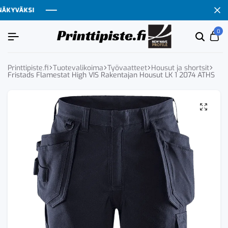
YVÄKSI
YVÄKSI
YVÄKSI
YVÄKSI
0
Etsi
Ca
tuoten
tai
tuote
Printtipiste.fi
Tuotevalikoima
Työvaatteet
Housut ja shortsit
Fristads Flamestat High VIS Rakentajan Housut LK 1 2074 ATHS