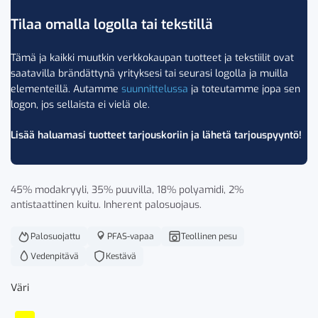
Tilaa omalla logolla tai tekstillä
Tämä ja kaikki muutkin verkkokaupan tuotteet ja tekstiilit ovat
saatavilla brändättynä yrityksesi tai seurasi logolla ja muilla
elementeillä. Autamme
suunnittelussa
ja toteutamme jopa sen
logon, jos sellaista ei vielä ole.
Lisää haluamasi tuotteet tarjouskoriin ja lähetä tarjouspyyntö!
45% modakryyli, 35% puuvilla, 18% polyamidi, 2%
antistaattinen kuitu. Inherent palosuojaus.
Palosuojattu
PFAS-vapaa
Teollinen pesu
Vedenpitävä
Kestävä
Väri