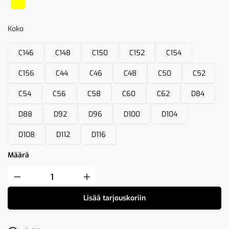
Koko
C146
C148
C150
C152
C154
C156
C44
C46
C48
C50
C52
C54
C56
C58
C60
C62
D84
D88
D92
D96
D100
D104
D108
D112
D116
Määrä
Fristads
Flamestat
High
Lisää tarjouskoriin
VIS
Rakentajan
Housut
LK