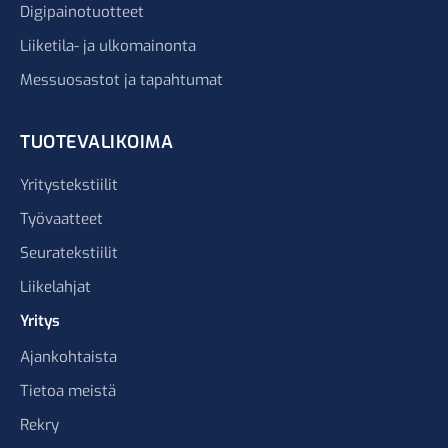
Digipainotuotteet
Liiketila- ja ulkomainonta
Messuosastot ja tapahtumat
TUOTEVALIKOIMA
Yritystekstiilit
Työvaatteet
Seuratekstiilit
Liikelahjat
Yritys
Ajankohtaista
Tietoa meistä
Rekry