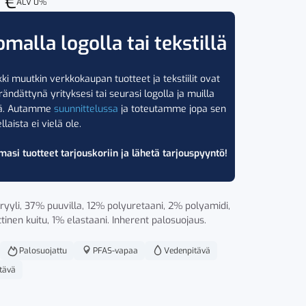
0
€
ALV 0%
omalla logolla tai tekstillä
ki muutkin verkkokaupan tuotteet ja tekstiilit ovat
rändättynä yrityksesi tai seurasi logolla ja muilla
lä. Autamme
suunnittelussa
ja toteutamme jopa sen
llaista ei vielä ole.
masi tuotteet tarjouskoriin ja lähetä tarjouspyyntö!
yli, 37% puuvilla, 12% polyuretaani, 2% polyamidi,
tinen kuitu, 1% elastaani. Inherent palosuojaus.
Palosuojattu
PFAS-vapaa
Vedenpitävä
tävä