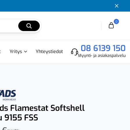
0
Cart
08 6139 150
t
Yritys
Yhteystiedot
Myynti- ja asiakaspalvelu
ads Flamestat Softshell
 9155 FSS