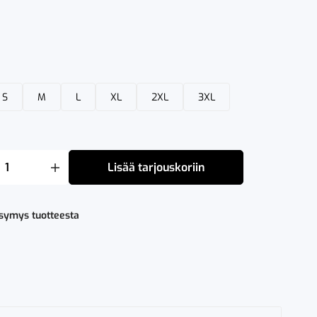
S
M
L
XL
2XL
3XL
Lisää tarjouskoriin
ysymys tuotteesta