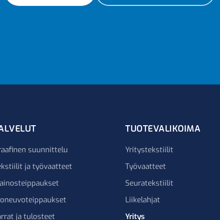
ALVELUT
TUOTEVALIKOIMA
raafinen suunnittelu
Yritystekstiilit
kstiilit ja työvaatteet
Työvaatteet
ainosteippaukset
Seuratekstiilit
joneuvoteippaukset
Liikelahjat
rrat ja tulosteet
Yritys