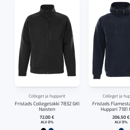
Colleget ja hupparit
Colleget ja hu
Fristads Collegetakki 7832 GKI
Fristads Flamesta
Naisten
Huppari 7181
72,00
€
206,50
€
ALV 0%
ALV 0%