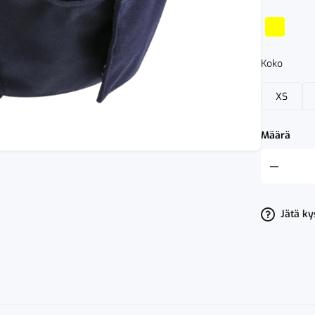
Koko
XS
Määrä
Fristads
Flamestat
Softshell
Huppu
9155
Jätä k
FSS
määrä