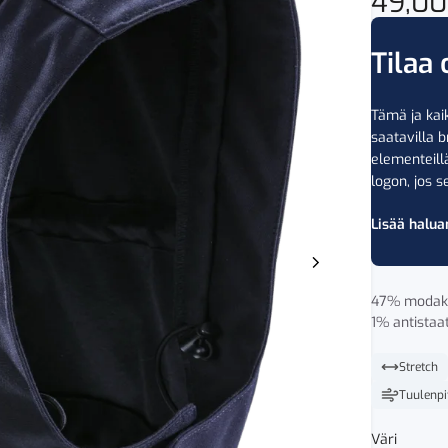
49,0
Tilaa 
Tämä ja kaik
saatavilla b
elementeil
logon, jos se
Lisää halua
47% modakry
1% antistaat
Stretch
Tuulenpi
Väri