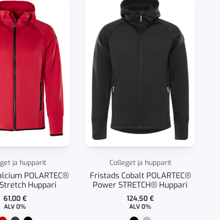
get ja hupparit
Colleget ja hupparit
Calcium POLARTEC®
Fristads Cobalt POLARTEC®
Stretch Huppari
Power STRETCH® Huppari
61,00
€
124,50
€
ALV 0%
ALV 0%