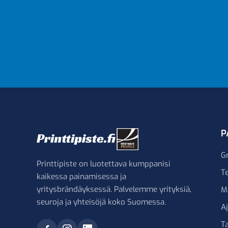
P
G
Printtipiste on luotettava kumppanisi
Te
kaikessa painamisessa ja
yritysbrändäyksessä. Palvelemme yrityksiä,
M
seuroja ja yhteisöjä koko Suomessa.
A
Ta