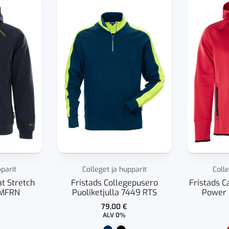
pparit
Colleget ja hupparit
Colle
t Stretch
Fristads Collegepusero
Fristads 
 MFRN
Puoliketjulla 7449 RTS
Power 
79,00
€
ALV 0%