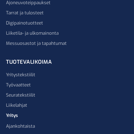
Ajoneuvoteippaukset
Tarrat ja tulosteet
Digipainotuotteet
Liiketila- ja ulkomainonta
Messuosastot ja tapahtumat
TUOTEVALIKOIMA
Yritystekstiilit
Työvaatteet
Seuratekstiilit
Liikelahjat
Yritys
Ajankohtaista