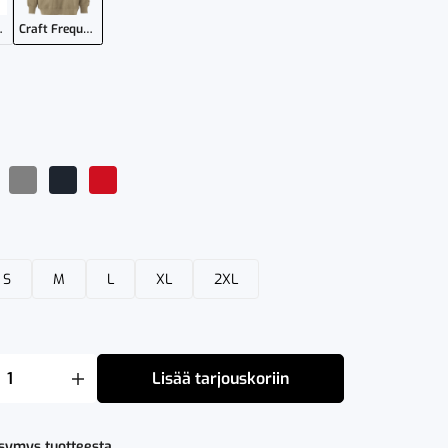
 -collegepaita
Craft Frequent RN Sweatshirt -naisten collegepaita
S
M
L
XL
2XL
Lisää tarjouskoriin
ysymys tuotteesta