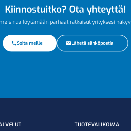
Kiinnostuitko? Ota yhteyttä!
e sinua löytämään parhaat ratkaisut yrityksesi näkyv
Soita meille
Lähetä sähköpostia
ALVELUT
TUOTEVALIKOIMA