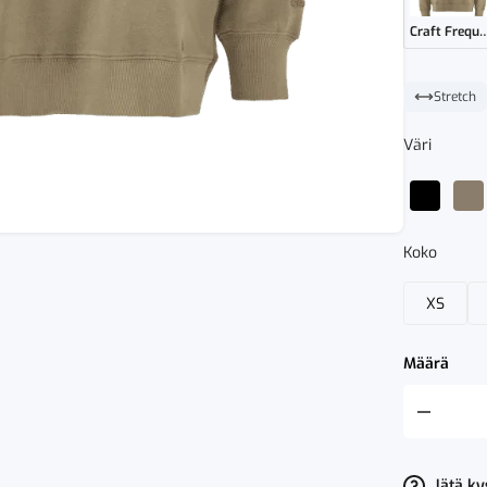
Craft Frequent RN Sweatshirt
Stretch
Väri
Koko
XS
Määrä
Craft
Frequent
RN
Sweatshirt
-
Jätä k