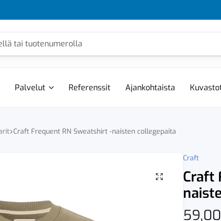
Palvelut
Referenssit
Ajankohtaista
Kuvasto
arit
Craft Frequent RN Sweatshirt -naisten collegepaita
Craft
Craft
naist
59,0