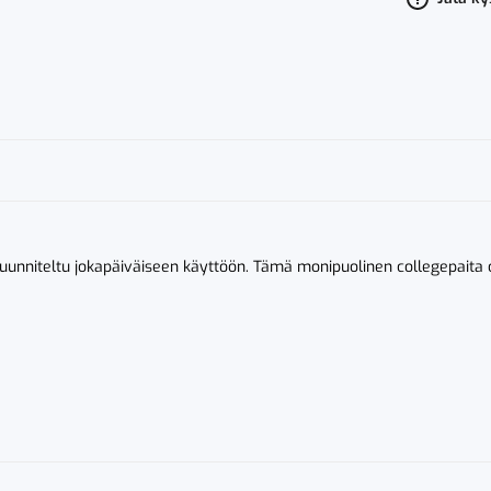
naisten
collegepait
määrä
suunniteltu jokapäiväiseen käyttöön. Tämä monipuolinen collegepaita 