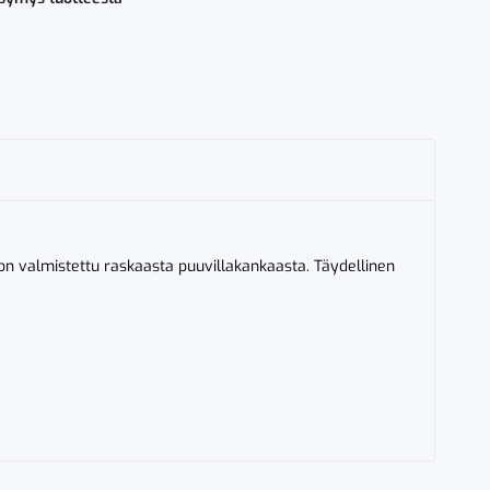
a
on valmistettu raskaasta puuvillakankaasta. Täydellinen