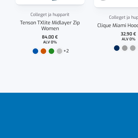
Colleget ja hupparit
Colleget ja hu
Tenson TXlite Midlayer Zip
Clique Miami Hood
Women
32,90
€
84,00
€
ALV 0%
ALV 0%
+2