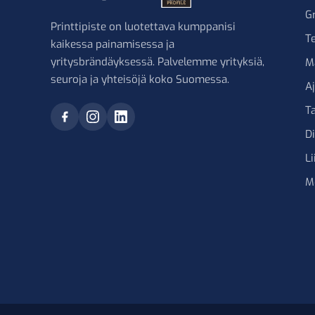
G
Printtipiste on luotettava kumppanisi
Te
kaikessa painamisessa ja
yritysbrändäyksessä. Palvelemme yrityksiä,
M
seuroja ja yhteisöjä koko Suomessa.
A
Ta
D
Li
M