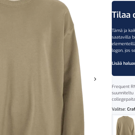
Tilaa 
Tämä ja kaik
saatavilla b
elementeil
logon, jos se
Lisää halua
Frequent RN
suunniteltu
collegepait
Valitse:
Cra