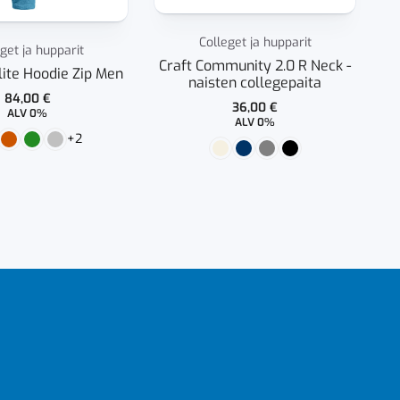
Colleget ja hupparit
get ja hupparit
Craft Community 2.0 R Neck -
lite Hoodie Zip Men
naisten collegepaita
84,00
€
36,00
€
ALV 0%
ALV 0%
+2