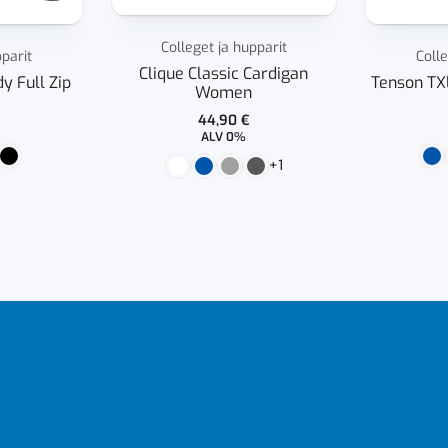
Colleget ja hupparit
pparit
Colle
Clique Classic Cardigan
y Full Zip
Tenson TX
Women
44,90
€
ALV 0%
+1