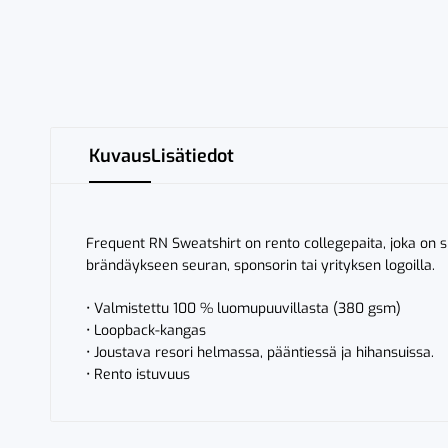
Kuvaus
Lisätiedot
Frequent RN Sweatshirt on rento collegepaita, joka on 
brändäykseen seuran, sponsorin tai yrityksen logoilla.
• Valmistettu 100 % luomupuuvillasta (380 gsm)
• Loopback-kangas
• Joustava resori helmassa, pääntiessä ja hihansuissa.
• Rento istuvuus