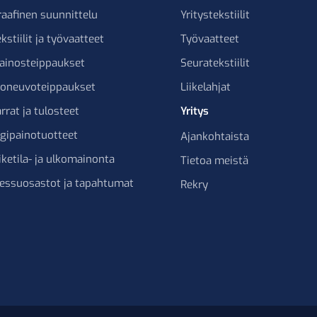
raafinen suunnittelu
Yritystekstiilit
kstiilit ja työvaatteet
Työvaatteet
ainosteippaukset
Seuratekstiilit
joneuvoteippaukset
Liikelahjat
rrat ja tulosteet
Yritys
igipainotuotteet
Ajankohtaista
iketila- ja ulkomainonta
Tietoa meistä
essuosastot ja tapahtumat
Rekry