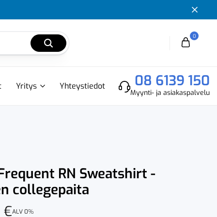
0
Cart
08 6139 150
t
Yritys
Yhteystiedot
Myynti- ja asiakaspalvelu
 Frequent RN Sweatshirt -
en collegepaita
0
€
ALV 0%