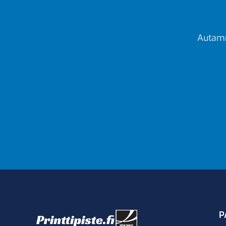
Autamm
P