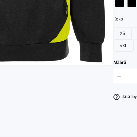
Koko
XS
4XL
Määrä
Fristads
Green
Half
ZIP
Collegepait
Jätä k
7048
GSM
määrä