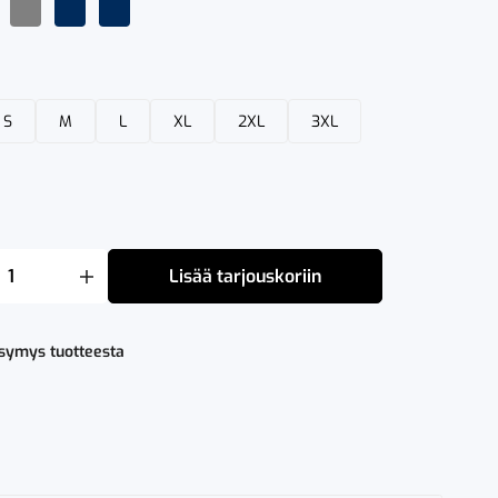
S
M
L
XL
2XL
3XL
Lisää tarjouskoriin
a
ysymys tuotteesta