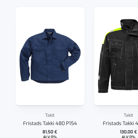
Takit
Takit
Fristads Takki 480 P154
Fristads Takki 
81,50
€
130,00
€
ALV 0%
ALV 0%