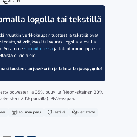
0
€
ALV 0%
omalla logolla tai tekstillä
ki muutkin verkkokaupan tuotteet ja tekstiilit ovat
rändättynä yrityksesi tai seurasi logolla ja muilla
lä. Autamme
suunnittelussa
ja toteutamme jopa sen
llaista ei vielä ole.
masi tuotteet tarjouskoriin ja lähetä tarjouspyyntö!
etty polyesteri ja 35% puuvilla (Neonkeltainen 80%
 polyesteri, 20% puuvilla). PFAS-vapaa.
paa
Teollinen pesu
Kestävä
Kierrätetty