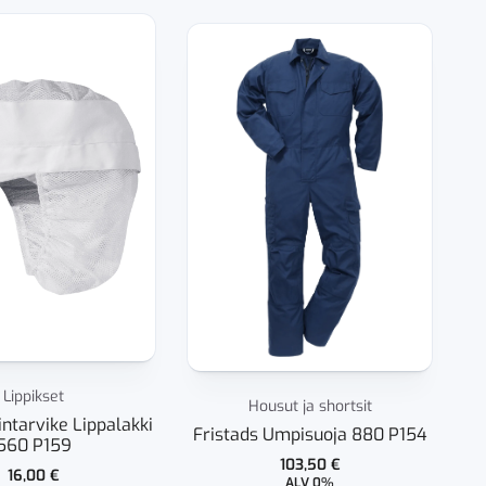
Lippikset
Housut ja shortsit
intarvike Lippalakki
Fristads Umpisuoja 880 P154
560 P159
103,50
€
16,00
€
ALV 0%