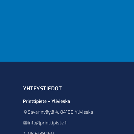
YHTEYSTIEDOT
Printtipiste – Ylivieska
Savarinväylä 4, 84100 Ylivieska
info@printtipiste.fi
08 6139 150