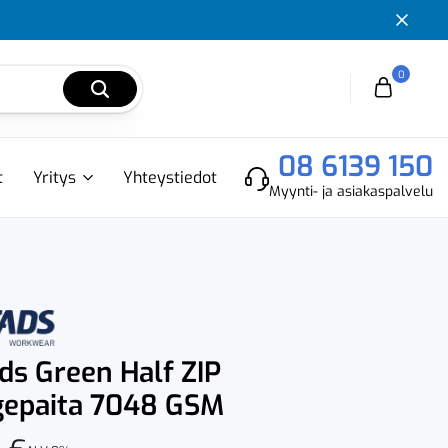
0
Cart
08 6139 150
t
Yritys
Yhteystiedot
Myynti- ja asiakaspalvelu
ads Green Half ZIP
gepaita 7048 GSM