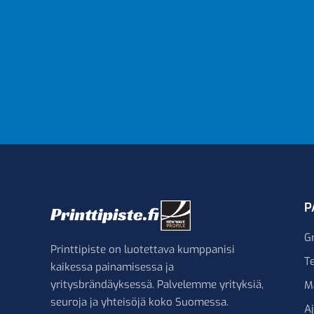
P
G
Printtipiste on luotettava kumppanisi
Te
kaikessa painamisessa ja
yritysbrändäyksessä. Palvelemme yrityksiä,
M
seuroja ja yhteisöjä koko Suomessa.
A