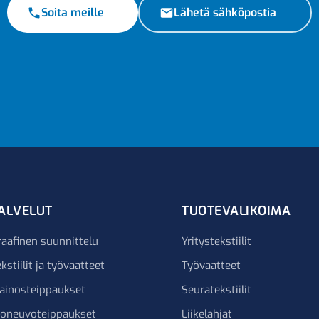
Soita meille
Lähetä sähköpostia
ALVELUT
TUOTEVALIKOIMA
raafinen suunnittelu
Yritystekstiilit
kstiilit ja työvaatteet
Työvaatteet
ainosteippaukset
Seuratekstiilit
joneuvoteippaukset
Liikelahjat