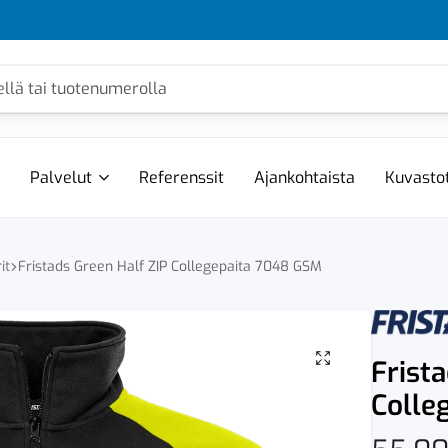
Palvelut
Referenssit
Ajankohtaista
Kuvasto
it
Fristads Green Half ZIP Collegepaita 7048 GSM
Frist
Colle