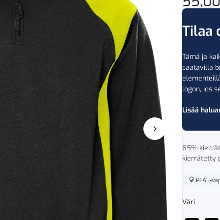
55,0
Tilaa 
Tämä ja kaik
saatavilla b
elementeil
logon, jos se
Lisää halua
65% kierrät
kierrätetty
PFAS-va
Väri