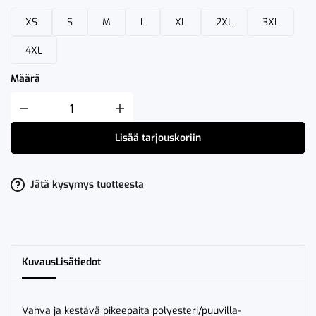
XS
S
M
L
XL
2XL
3XL
4XL
Määrä
Fristads
Heavy
Pikeepaita
Lisää tarjouskoriin
7392
PM
määrä
Jätä kysymys tuotteesta
Kuvaus
Lisätiedot
Vahva ja kestävä pikeepaita polyesteri/puuvilla-