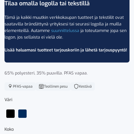
Tilaa omalla logolla tai tekstillä
Tämä ja kaikki muutkin verkkokaupan tuotteet ja tekstiilit ovat
saatavilla brändättynä yrityksesi tai seurasi logolla ja muilla
elementeillä. Autamme
suunnittelussa
ja toteutamme jopa sen
logon, jos sellaista ei vielä ole.
Lisää haluamasi tuotteet tarjouskoriin ja lähetä tarjouspyyntö!
65% polyesteri, 35% puuvilla. PFAS vapaa.
PFAS-vapaa
Teollinen pesu
Kestävä
Väri
Koko