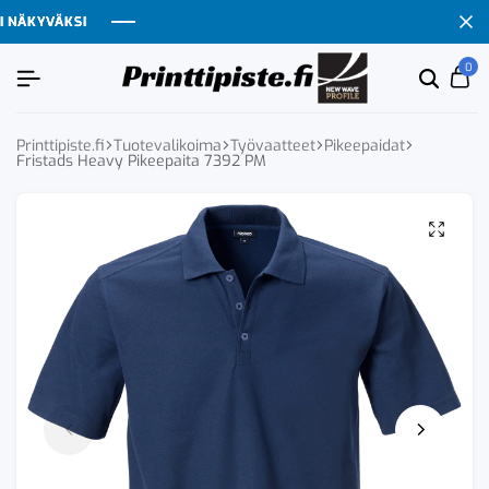
ÄKYVÄKSI
ÄKYVÄKSI
ÄKYVÄKSI
ÄKYVÄKSI
0
Etsi
Ca
tuoten
tai
tuote
Printtipiste.fi
Tuotevalikoima
Työvaatteet
Pikeepaidat
Fristads Heavy Pikeepaita 7392 PM