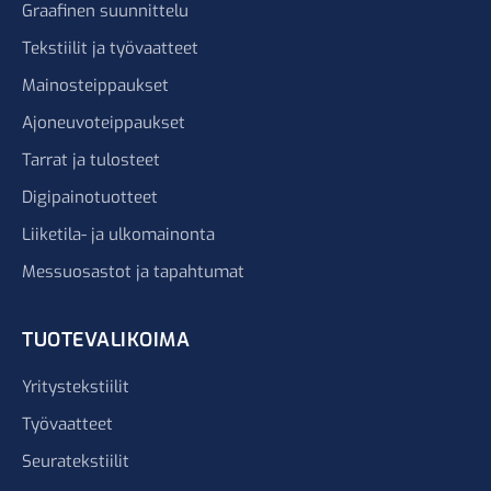
Graafinen suunnittelu
Tekstiilit ja työvaatteet
Mainosteippaukset
Ajoneuvoteippaukset
Tarrat ja tulosteet
Digipainotuotteet
Liiketila- ja ulkomainonta
Messuosastot ja tapahtumat
TUOTEVALIKOIMA
Yritystekstiilit
Työvaatteet
Seuratekstiilit