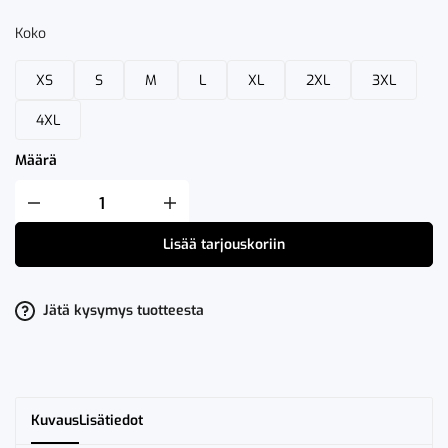
Koko
XS
S
M
L
XL
2XL
3XL
4XL
Määrä
Fristads
High
VIS
Lisää tarjouskoriin
37.5®
T-
Paita
LK
2
Jätä kysymys tuotteesta
7117
TCY
määrä
Kuvaus
Lisätiedot