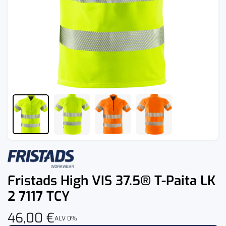
Fristads High VIS 37.5® T-Paita LK
2 7117 TCY
46,00
€
ALV 0%