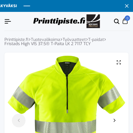
VÄKSI
VÄKSI
VÄKSI
VÄKSI
0
Etsi
Ca
tuoten
tai
tuote
Printtipiste.fi
Tuotevalikoima
Työvaatteet
T-paidat
Fristads High VIS 37.5® T-Paita LK 2 7117 TCY