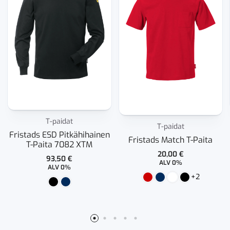
T-paidat
T-paidat
Fristads ESD Pitkähihainen
Fristads Match T-Paita
T-Paita 7082 XTM
20,00
€
93,50
€
ALV 0%
ALV 0%
+2