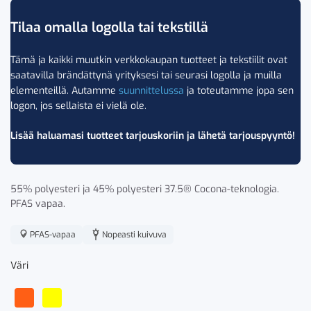
Tilaa omalla logolla tai tekstillä
Tämä ja kaikki muutkin verkkokaupan tuotteet ja tekstiilit ovat
saatavilla brändättynä yrityksesi tai seurasi logolla ja muilla
elementeillä. Autamme
suunnittelussa
ja toteutamme jopa sen
logon, jos sellaista ei vielä ole.
Lisää haluamasi tuotteet tarjouskoriin ja lähetä tarjouspyyntö!
55% polyesteri ja 45% polyesteri 37.5® Cocona-teknologia.
PFAS vapaa.
PFAS-vapaa
Nopeasti kuivuva
Väri