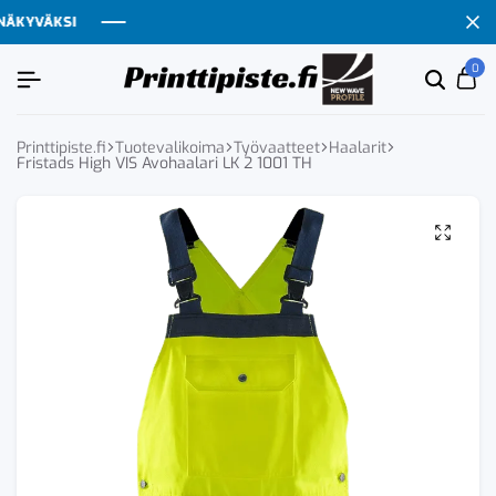
KYVÄKSI
KYVÄKSI
KYVÄKSI
KYVÄKSI
0
Etsi
Ca
tuoten
tai
tuote
Printtipiste.fi
Tuotevalikoima
Työvaatteet
Haalarit
Fristads High VIS Avohaalari LK 2 1001 TH