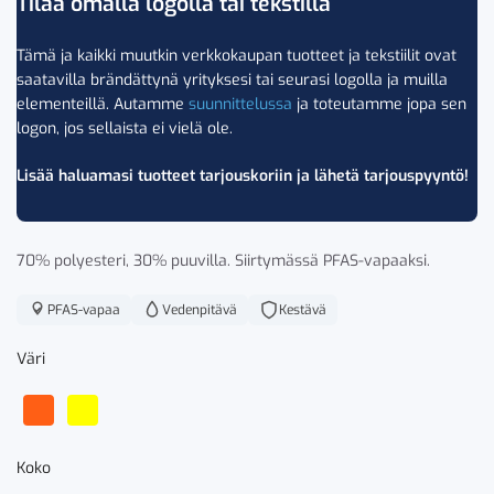
Tilaa omalla logolla tai tekstillä
Tämä ja kaikki muutkin verkkokaupan tuotteet ja tekstiilit ovat
saatavilla brändättynä yrityksesi tai seurasi logolla ja muilla
elementeillä. Autamme
suunnittelussa
ja toteutamme jopa sen
logon, jos sellaista ei vielä ole.
Lisää haluamasi tuotteet tarjouskoriin ja lähetä tarjouspyyntö!
70% polyesteri, 30% puuvilla. Siirtymässä PFAS-vapaaksi.
PFAS-vapaa
Vedenpitävä
Kestävä
Väri
Koko