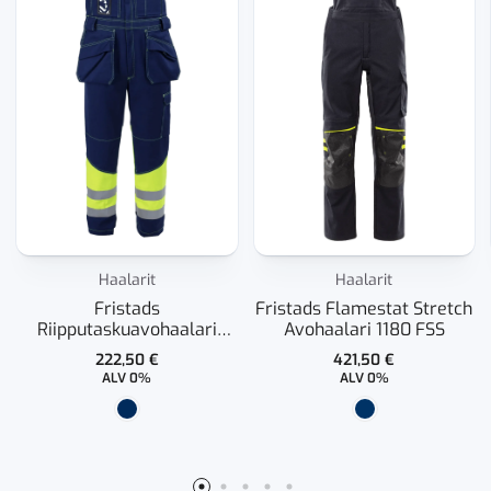
Haalarit
Haalarit
Fristads
Fristads Flamestat Stretch
Riipputaskuavohaalari
Avohaalari 1180 FSS
Hivis FR 1.0
222,50
€
421,50
€
ALV 0%
ALV 0%