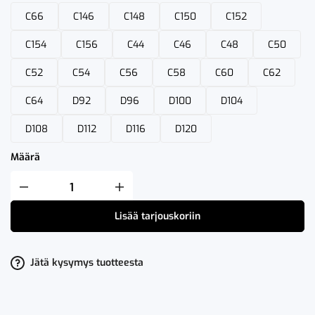
C66
C146
C148
C150
C152
C154
C156
C44
C46
C48
C50
C52
C54
C56
C58
C60
C62
C64
D92
D96
D100
D104
D108
D112
D116
D120
Määrä
Fristads
High
VIS
Lisää tarjouskoriin
Avohaalari
LK
2
1001
TH
Jätä kysymys tuotteesta
määrä