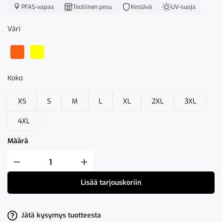
PFAS-vapaa
Teollinen pesu
Kestävä
UV-suoja
Väri
Koko
XS
S
M
L
XL
2XL
3XL
4XL
Määrä
Fristads
High
VIS
Lisää tarjouskoriin
Collegepaita
LK
3
7446
SHV
Jätä kysymys tuotteesta
määrä