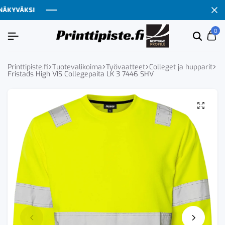
KYVÄKSI
KYVÄKSI
KYVÄKSI
KYVÄKSI
0
Etsi
Ca
tuoten
tai
tuote
Printtipiste.fi
Tuotevalikoima
Työvaatteet
Colleget ja hupparit
Fristads High VIS Collegepaita LK 3 7446 SHV