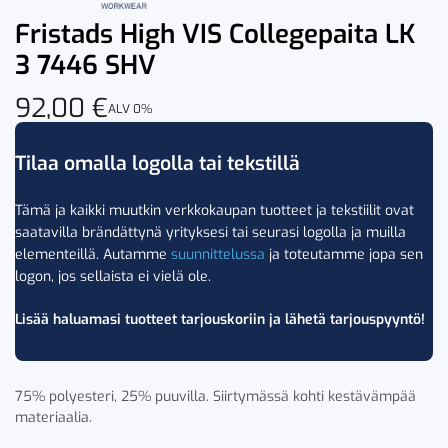
Fristads High VIS Collegepaita LK
3 7446 SHV
92,00
€
ALV 0%
Tilaa omalla logolla tai tekstillä
Tämä ja kaikki muutkin verkkokaupan tuotteet ja tekstiilit ovat
saatavilla brändättynä yrityksesi tai seurasi logolla ja muilla
elementeillä. Autamme
suunnittelussa
ja toteutamme jopa sen
logon, jos sellaista ei vielä ole.
Lisää haluamasi tuotteet tarjouskoriin ja lähetä tarjouspyyntö!
75% polyesteri, 25% puuvilla. Siirtymässä kohti kestävämpää
materiaalia.