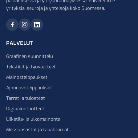
painamisessa ja yritysbrändäyksessä. Palvelemme
yrityksiä, seuroja ja yhteisöjä koko Suomessa.
PALVELUT
Graafinen suunnittelu
Tekstiilit ja työvaatteet
Mainosteippaukset
Ajoneuvoteippaukset
Tarrat ja tulosteet
Digipainotuotteet
Liiketila- ja ulkomainonta
Messuosastot ja tapahtumat