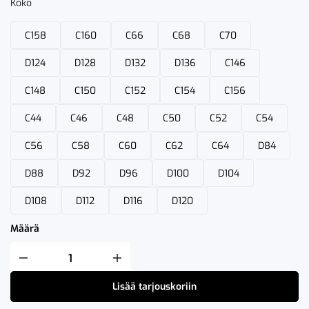
Koko
C158
C160
C66
C68
C70
D124
D128
D132
D136
C146
C148
C150
C152
C154
C156
C44
C46
C48
C50
C52
C54
C56
C58
C60
C62
C64
D84
D88
D92
D96
D100
D104
D108
D112
D116
D120
Määrä
Fristads
High
VIS
Lisää tarjouskoriin
Green
Avosuoja