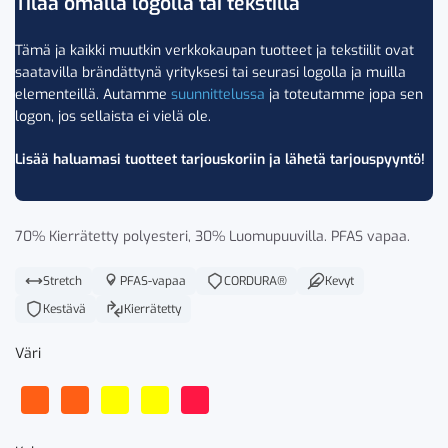
Tilaa omalla logolla tai tekstillä
Tämä ja kaikki muutkin verkkokaupan tuotteet ja tekstiilit ovat
saatavilla brändättynä yrityksesi tai seurasi logolla ja muilla
elementeillä. Autamme
suunnittelussa
ja toteutamme jopa sen
logon, jos sellaista ei vielä ole.
Lisää haluamasi tuotteet tarjouskoriin ja lähetä tarjouspyyntö!
70% Kierrätetty polyesteri, 30% Luomupuuvilla. PFAS vapaa.
Stretch
PFAS-vapaa
CORDURA®
Kevyt
Kestävä
Kierrätetty
Väri