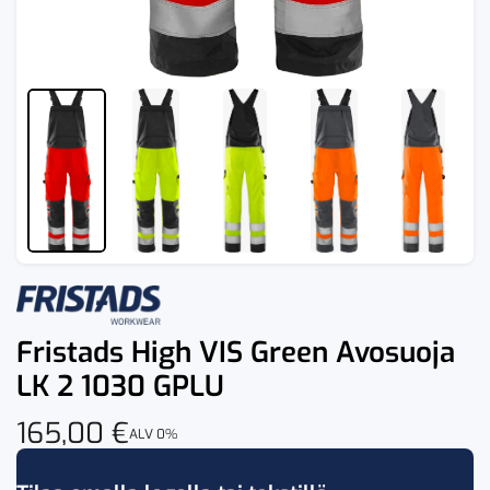
Fristads High VIS Green Avosuoja
LK 2 1030 GPLU
165,00
€
ALV 0%