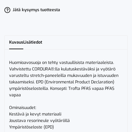
LK
2
1030
Jätä kysymys tuotteesta
GPLU
määrä
Kuvaus
Lisätiedot
Huomioavosuoja on tehty vastuullisista materiaaleista.
Vahvistettu CORDURA®:lla kulutuskestäväksi ja vyötärö
varusteltu stretch-paneeleilla mukavuuden ja istuvuuden
takaamiseksi. EPD (Environmental Product Declaration)
ympäristöselosteilla. Konsepti: Trofta PFAS vapaa PFAS
vapaa
Ominaisuudet:
Kestävä ja kevyt materiaali
Joustava resorineule vyötäröllä
Ympäristöseloste (EPD)