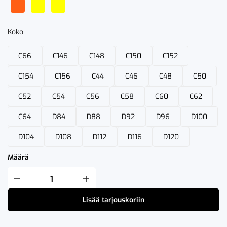
Koko
C66
C146
C148
C150
C152
C154
C156
C44
C46
C48
C50
C52
C54
C56
C58
C60
C62
C64
D84
D88
D92
D96
D100
D104
D108
D112
D116
D120
Määrä
Fristads
High
VIS
Lisää tarjouskoriin
Green
Rakentajan
Stretch
Housut