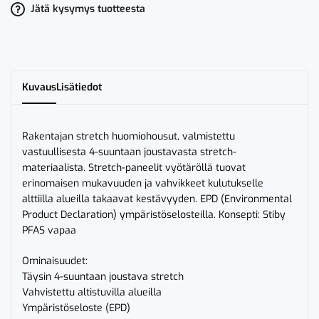
LK
Jätä kysymys tuotteesta
2
2644
GSTP
määrä
Kuvaus
Lisätiedot
Rakentajan stretch huomiohousut, valmistettu
vastuullisesta 4-suuntaan joustavasta stretch-
materiaalista. Stretch-paneelit vyötäröllä tuovat
erinomaisen mukavuuden ja vahvikkeet kulutukselle
alttiilla alueilla takaavat kestävyyden. EPD (Environmental
Product Declaration) ympäristöselosteilla. Konsepti: Stiby
PFAS vapaa
Ominaisuudet:
Täysin 4-suuntaan joustava stretch
Vahvistettu altistuvilla alueilla
Ympäristöseloste (EPD)