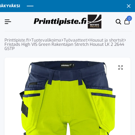
YVÄKSI
YVÄKSI
YVÄKSI
YVÄKSI
0
Etsi
Ca
tuoten
tai
tuote
Printtipiste.fi
Tuotevalikoima
Työvaatteet
Housut ja shortsit
Fristads High VIS Green Rakentajan Stretch Housut LK 2 2644
GSTP