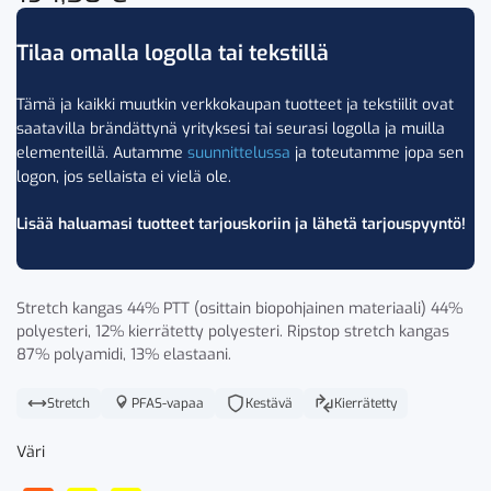
Tilaa omalla logolla tai tekstillä
Tämä ja kaikki muutkin verkkokaupan tuotteet ja tekstiilit ovat
saatavilla brändättynä yrityksesi tai seurasi logolla ja muilla
elementeillä. Autamme
suunnittelussa
ja toteutamme jopa sen
logon, jos sellaista ei vielä ole.
Lisää haluamasi tuotteet tarjouskoriin ja lähetä tarjouspyyntö!
Stretch kangas 44% PTT (osittain biopohjainen materiaali) 44%
polyesteri, 12% kierrätetty polyesteri. Ripstop stretch kangas
87% polyamidi, 13% elastaani.
Stretch
PFAS-vapaa
Kestävä
Kierrätetty
Väri