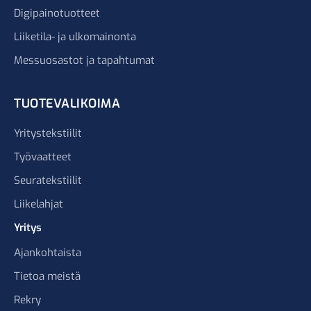
Digipainotuotteet
Liiketila- ja ulkomainonta
Messuosastot ja tapahtumat
TUOTEVALIKOIMA
Yritystekstiilit
Työvaatteet
Seuratekstiilit
Liikelahjat
Yritys
Ajankohtaista
Tietoa meistä
Rekry