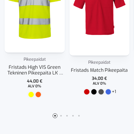
Pikeepaidat
Pikeepaidat
Fristads High VIS Green
Fristads Match Pikeepaita
Tekninen Pikeepaita LK 3
7861 GPST
34,00
€
44,00
€
ALV 0%
ALV 0%
+1