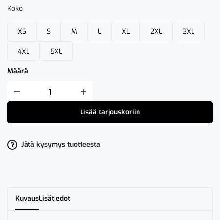
Koko
XS
S
M
L
XL
2XL
3XL
4XL
5XL
Määrä
Fristads
High
VIS
Lisää tarjouskoriin
Pikeepaita
7025
LK
3
PHV
Jätä kysymys tuotteesta
määrä
Kuvaus
Lisätiedot