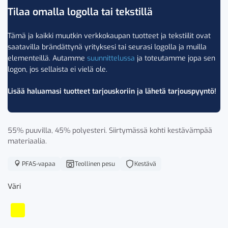
Tilaa omalla logolla tai tekstillä
Tämä ja kaikki muutkin verkkokaupan tuotteet ja tekstiilit ovat
saatavilla brändättynä yrityksesi tai seurasi logolla ja muilla
elementeillä. Autamme
suunnittelussa
ja toteutamme jopa sen
logon, jos sellaista ei vielä ole.
Lisää haluamasi tuotteet tarjouskoriin ja lähetä tarjouspyyntö!
55% puuvilla, 45% polyesteri. Siirtymässä kohti kestävämpää
materiaalia.
PFAS-vapaa
Teollinen pesu
Kestävä
Väri