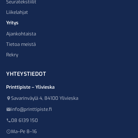
Seuratekstiilit
Liikelahjat
Yritys
Ajankohtaista
Tietoa meistä
Rekry
YHTEYSTIEDOT
Printtipiste – Ylivieska
Savarinväylä 4, 84100 Ylivieska
info@printtipiste.fi
08 6139 150
Ma–Pe 8–16