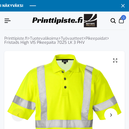
ÄKYVÄKSI
ÄKYVÄKSI
ÄKYVÄKSI
ÄKYVÄKSI
0
Etsi
Ca
tuoten
tai
tuote
Printtipiste.fi
Tuotevalikoima
Työvaatteet
Pikeepaidat
Fristads High VIS Pikeepaita 7025 LK 3 PHV