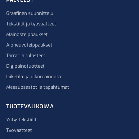
PALVELUT
Graafinen suunnittelu
Tekstiilit ja työvaatteet
Mainosteippaukset
Ajoneuvoteippaukset
Tarrat ja tulosteet
Digipainotuotteet
Liiketila- ja ulkomainonta
Messuosastot ja tapahtumat
TUOTEVALIKOIMA
Yritystekstiilit
Työvaatteet