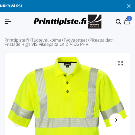
KYVÄKSI
KYVÄKSI
KYVÄKSI
KYVÄKSI
0
Etsi
Ca
tuoten
tai
tuote
Printtipiste.fi
Tuotevalikoima
Työvaatteet
Pikeepaidat
Fristads High VIS Pikeepaita LK 2 7406 PHV