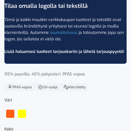
Tilaa omalla logolla tai tekstillä
Tämä ja kaikki muutkin verkkokaupan tuotteet ja tekstiilit ovat
saatavilla brändättynä yrityksesi tai seurasi logolla ja muilla
elementeillä. Autamme
suunnittelussa
ja toteutamme jopa sen
logon, jos sellaista ei vielä ole.
Lisää haluamasi tuotteet tarjouskoriin ja lähetä tarjouspyyntö!
55% puuvilla, 45% polyesteri. PFAS vapaa.
PFAS-vapaa
UV-suoja
Kierrätetty
Väri
Koko