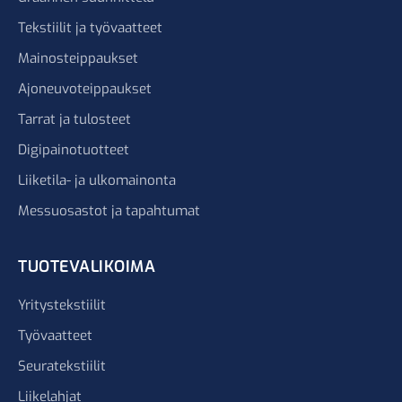
Tekstiilit ja työvaatteet
Mainosteippaukset
Ajoneuvoteippaukset
Tarrat ja tulosteet
Digipainotuotteet
Liiketila- ja ulkomainonta
Messuosastot ja tapahtumat
TUOTEVALIKOIMA
Yritystekstiilit
Työvaatteet
Seuratekstiilit
Liikelahjat