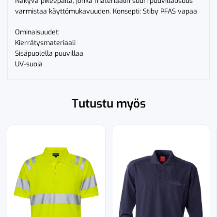
Näkyvä pikeepaita, jonka materiaalin suuri puuvillaosuus
varmistaa käyttömukavuuden. Konsepti: Stiby PFAS vapaa
Ominaisuudet:
Kierrätysmateriaali
Sisäpuolella puuvillaa
UV-suoja
Tutustu myös