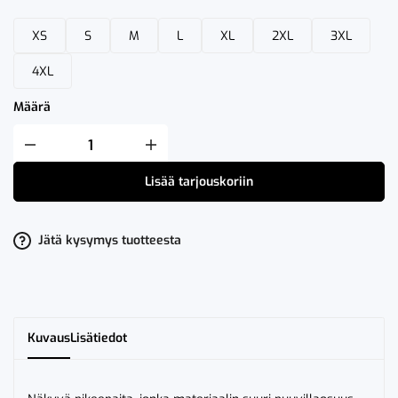
XS
S
M
L
XL
2XL
3XL
4XL
Määrä
Fristads
High
VIS
Lisää tarjouskoriin
Pikeepaita
LK
2
7406
PHV
Jätä kysymys tuotteesta
määrä
Kuvaus
Lisätiedot