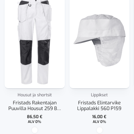
Housut ja shortsit
Lippikset
Fristads Rakentajan
Fristads Elintarvike
Puuvilla Housut 259 BM
Lippalakki 560 P159
Naisten
86,50
€
16,00
€
ALV 0%
ALV 0%