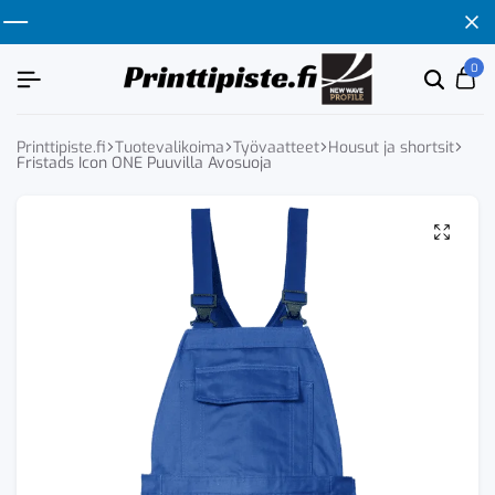
0
Etsi
Ca
tuoten
tai
tuote
Printtipiste.fi
Tuotevalikoima
Työvaatteet
Housut ja shortsit
Fristads Icon ONE Puuvilla Avosuoja