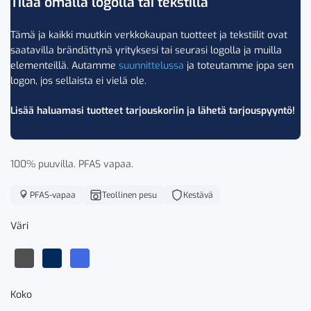
Tilaa omalla logolla tai tekstillä
Tämä ja kaikki muutkin verkkokaupan tuotteet ja tekstiilit ovat
saatavilla brändättynä yrityksesi tai seurasi logolla ja muilla
elementeillä. Autamme
suunnittelussa
ja toteutamme jopa sen
logon, jos sellaista ei vielä ole.
Lisää haluamasi tuotteet tarjouskoriin ja lähetä tarjouspyyntö!
100% puuvilla. PFAS vapaa.
PFAS-vapaa
Teollinen pesu
Kestävä
Väri
Koko