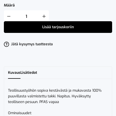
Määrä
Fristads
Icon
ONE
Lisää tarjouskoriin
Puuvilla
Takki
määrä
Jätä kysymys tuotteesta
Kuvaus
Lisätiedot
Teollisuustyöhön sopiva kestävästä ja mukavasta 100%
puuvillasta valmistettu takki. Napitus. Hyväksytty
teolliseen pesuun. PFAS vapaa
Ominaisuudet: