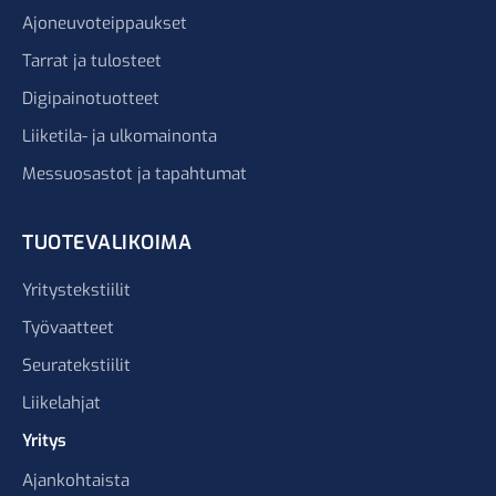
Ajoneuvoteippaukset
Tarrat ja tulosteet
Digipainotuotteet
Liiketila- ja ulkomainonta
Messuosastot ja tapahtumat
TUOTEVALIKOIMA
Yritystekstiilit
Työvaatteet
Seuratekstiilit
Liikelahjat
Yritys
Ajankohtaista