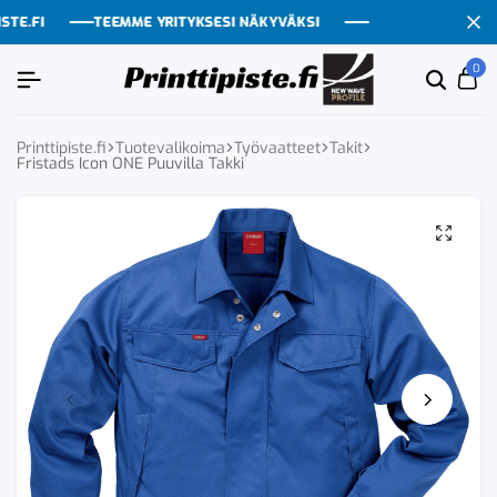
.FI
.FI
.FI
.FI
TEEMME YRITYKSESI NÄKYVÄKSI
TEEMME YRITYKSESI NÄKYVÄKSI
TEEMME YRITYKSESI NÄKYVÄKSI
TEEMME YRITYKSESI NÄKYVÄKSI
0
Etsi
Ca
tuoten
tai
tuote
Printtipiste.fi
Tuotevalikoima
Työvaatteet
Takit
Fristads Icon ONE Puuvilla Takki