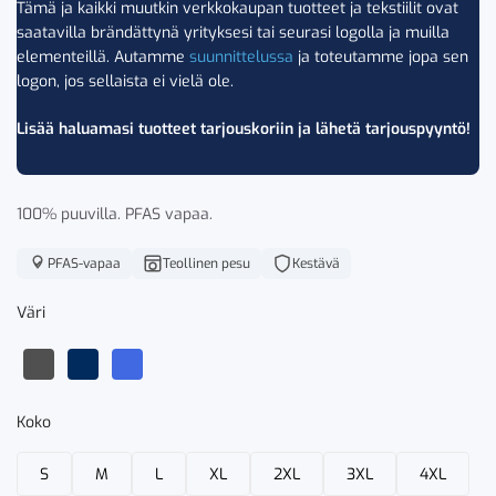
Tämä ja kaikki muutkin verkkokaupan tuotteet ja tekstiilit ovat
saatavilla brändättynä yrityksesi tai seurasi logolla ja muilla
elementeillä. Autamme
suunnittelussa
ja toteutamme jopa sen
logon, jos sellaista ei vielä ole.
Lisää haluamasi tuotteet tarjouskoriin ja lähetä tarjouspyyntö!
100% puuvilla. PFAS vapaa.
PFAS-vapaa
Teollinen pesu
Kestävä
Väri
Koko
S
M
L
XL
2XL
3XL
4XL