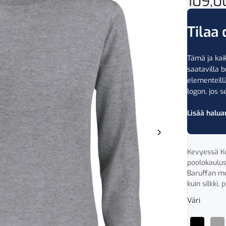
109,
Tilaa 
Tämä ja kaik
saatavilla b
elementeil
logon, jos se
Lisää halua
Kevyessä Ke
poolokaulus
Baruffan mer
kuin silkki, p.
Väri