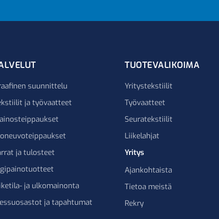
ALVELUT
TUOTEVALIKOIMA
raafinen suunnittelu
Yritystekstiilit
kstiilit ja työvaatteet
Työvaatteet
ainosteippaukset
Seuratekstiilit
joneuvoteippaukset
Liikelahjat
rrat ja tulosteet
Yritys
igipainotuotteet
Ajankohtaista
iketila- ja ulkomainonta
Tietoa meistä
essuosastot ja tapahtumat
Rekry