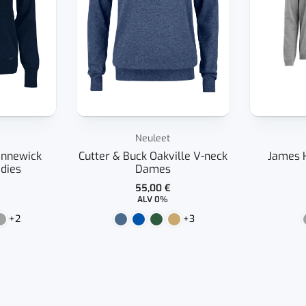
Neuleet
ennewick
Cutter & Buck Oakville V-neck
James 
dies
Dames
55,00
€
ALV 0%
+2
+3