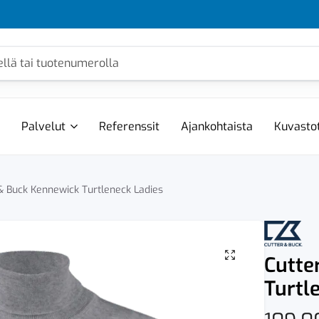
Palvelut
Referenssit
Ajankohtaista
Kuvasto
& Buck Kennewick Turtleneck Ladies
Cutte
Turtl