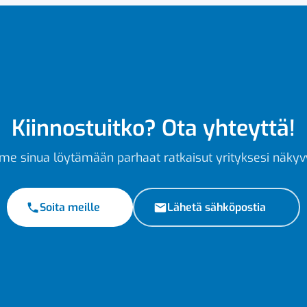
Kiinnostuitko? Ota yhteyttä!
e sinua löytämään parhaat ratkaisut yrityksesi näkyv
Soita meille
Lähetä sähköpostia