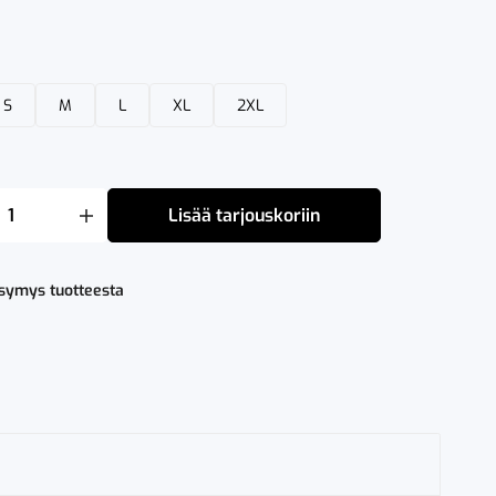
S
M
L
XL
2XL
Lisää tarjouskoriin
ysymys tuotteesta