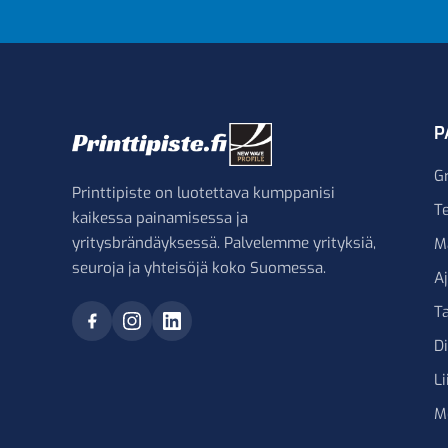
P
G
Printtipiste on luotettava kumppanisi
Te
kaikessa painamisessa ja
yritysbrändäyksessä. Palvelemme yrityksiä,
M
seuroja ja yhteisöjä koko Suomessa.
A
Ta
D
Li
M