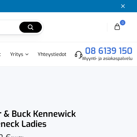
0
Cart
08 6139 150
t
Yritys
Yhteystiedot
Myynti- ja asiakaspalvelu
r & Buck Kennewick
eneck Ladies