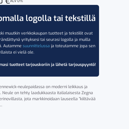
00
€
ALV 0%
omalla logolla tai tekstillä
ki muutkin verkkokaupan tuotteet ja tekstiilit ovat
rändättynä yrityksesi tai seurasi logolla ja muilla
lä. Autamme
suunnittelussa
ja toteutamme jopa sen
llaista ei vielä ole.
masi tuotteet tarjouskoriin ja lähetä tarjouspyyntö!
nnewick-neulepaidassa on moderni leikkaus ja
. Neule on tehty laadukkaasta italialaisesta Zegna
inovillasta, jota markkinoidaan lauseella ”kiiltävää
..