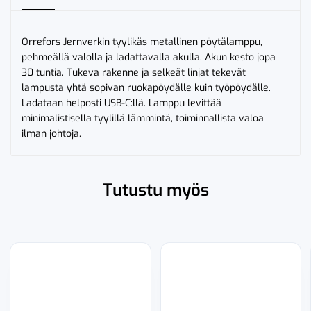
Orrefors Jernverkin tyylikäs metallinen pöytälamppu,
pehmeällä valolla ja ladattavalla akulla. Akun kesto jopa
30 tuntia. Tukeva rakenne ja selkeät linjat tekevät
lampusta yhtä sopivan ruokapöydälle kuin työpöydälle.
Ladataan helposti USB-C:llä. Lamppu levittää
minimalistisella tyylillä lämmintä, toiminnallista valoa
ilman johtoja.
Tutustu myös