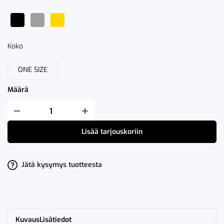
Koko
ONE SIZE
Määrä
Orrefors
Jernverk
LED-
Lisää tarjouskoriin
pöytälamppu
akulla
määrä
Jätä kysymys tuotteesta
Kuvaus
Lisätiedot