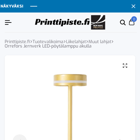
ÄKYVÄKSI
ÄKYVÄKSI
ÄKYVÄKSI
ÄKYVÄKSI
0
Etsi
Ca
tuoten
tai
tuote
Printtipiste.fi
Tuotevalikoima
Liikelahjat
Muut lahjat
Orrefors Jernverk LED-pöytälamppu akulla