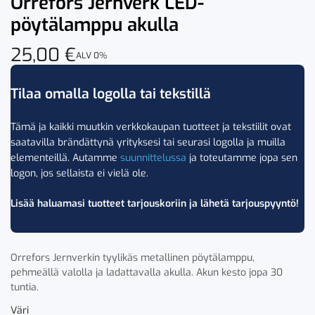
Orrefors Jernverk LED-
pöytälamppu akulla
25,00
€
ALV 0%
Tilaa omalla logolla tai tekstillä
Tämä ja kaikki muutkin verkkokaupan tuotteet ja tekstiilit ovat
saatavilla brändättynä yrityksesi tai seurasi logolla ja muilla
elementeillä. Autamme
suunnittelussa
ja toteutamme jopa sen
logon, jos sellaista ei vielä ole.
Lisää haluamasi tuotteet tarjouskoriin ja lähetä tarjouspyyntö!
Orrefors Jernverkin tyylikäs metallinen pöytälamppu,
pehmeällä valolla ja ladattavalla akulla. Akun kesto jopa 30
tuntia.
Väri