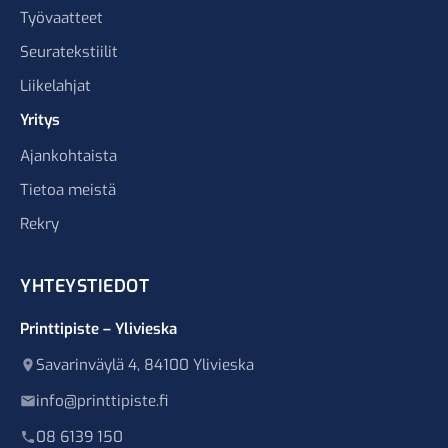
Työvaatteet
Seuratekstiilit
Liikelahjat
Yritys
Ajankohtaista
Tietoa meistä
Rekry
YHTEYSTIEDOT
Printtipiste – Ylivieska
Savarinväylä 4, 84100 Ylivieska
info@printtipiste.fi
08 6139 150