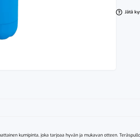
Teräspullo
Kumipäällys
Vaaleansini
Jätä k
määrä
ttainen kumipinta, joka tarjoaa hyvän ja mukavan otteen. Teräspull