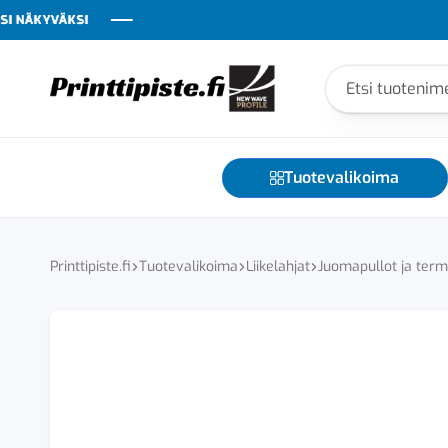
ÄKYVÄKSI
ÄKYVÄKSI
ÄKYVÄKSI
ÄKYVÄKSI
ÄKYVÄKSI
ÄKYVÄKSI
Printtipiste
Yrityksesi
näkyvyyden
kumppani
Tuotevalikoima
–
tekstiilit,
teippaukset,
liikelahjat
Printtipiste.fi
Tuotevalikoima
Liikelahjat
Juomapullot ja ter