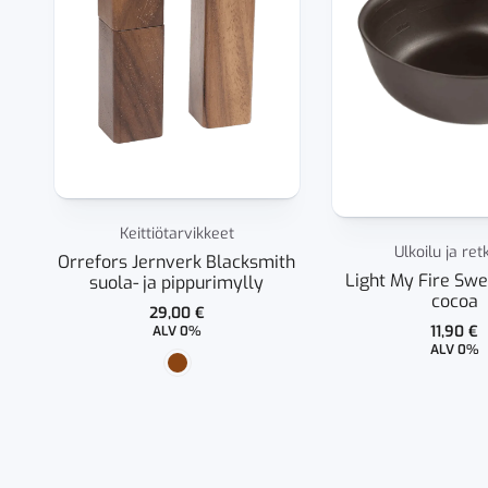
Keittiötarvikkeet
Ulkoilu ja ret
Orrefors Jernverk Blacksmith
Light My Fire Sw
suola- ja pippurimylly
cocoa
29,00
€
11,90
€
ALV 0%
ALV 0%