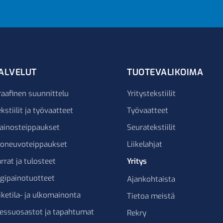
ALVELUT
TUOTEVALIKOIMA
raafinen suunnittelu
Yritystekstiilit
kstiilit ja työvaatteet
Työvaatteet
ainosteippaukset
Seuratekstiilit
joneuvoteippaukset
Liikelahjat
rrat ja tulosteet
Yritys
igipainotuotteet
Ajankohtaista
iketila- ja ulkomainonta
Tietoa meistä
essuosastot ja tapahtumat
Rekry