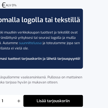
0
€
ALV 0%
omalla logolla tai tekstillä
ki muutkin verkkokaupan tuotteet ja tekstiilit ovat
rändättynä yrityksesi tai seurasi logolla ja muilla
lä. Autamme
suunnittelussa
ja toteutamme jopa sen
llaista ei vielä ole.
masi tuotteet tarjouskoriin ja lähetä tarjouspyyntö!
äspullomme vaaleansinisenä. Pullossa on mattainen
joka tarjoaa hyvän ja mukavan otteen.
Lisää tarjouskoriin