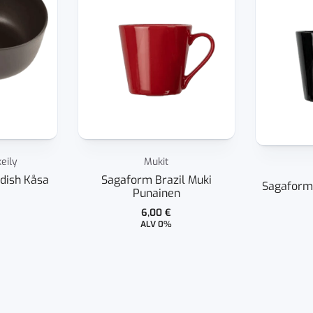
keily
Mukit
edish Kåsa
Sagaform Brazil Muki
Sagaform 
Punainen
6,00
€
ALV 0%