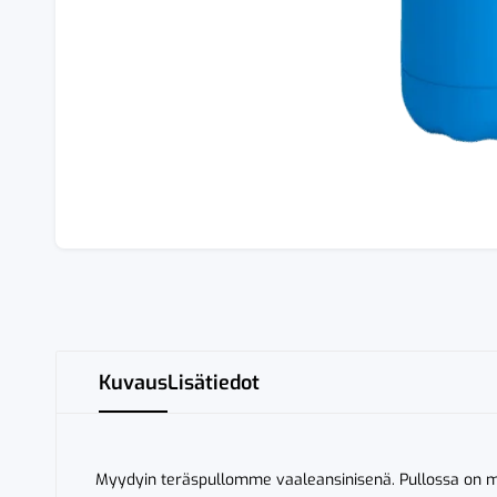
Kuvaus
Lisätiedot
Myydyin teräspullomme vaaleansinisenä. Pullossa on ma