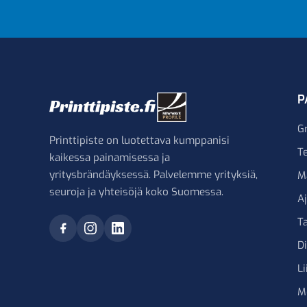
P
G
Printtipiste on luotettava kumppanisi
Te
kaikessa painamisessa ja
yritysbrändäyksessä. Palvelemme yrityksiä,
M
seuroja ja yhteisöjä koko Suomessa.
A
Ta
D
Li
M