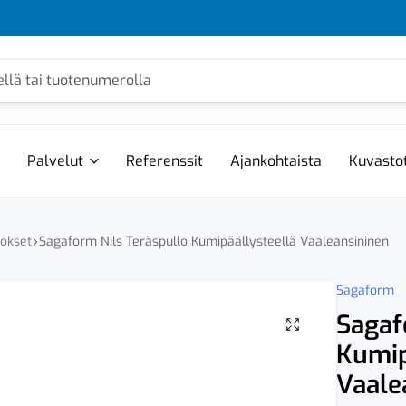
Palvelut
Referenssit
Ajankohtaista
Kuvasto
mokset
Sagaform Nils Teräspullo Kumipäällysteellä Vaaleansininen
Sagaform
Sagaf
Kumip
Vaale