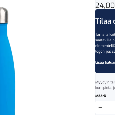
24,0
Tilaa 
Tämä ja kaik
saatavilla b
elementeil
logon, jos se
Lisää halua
Myydyin ter
kumipinta, 
Määrä
Sagaform
Nils