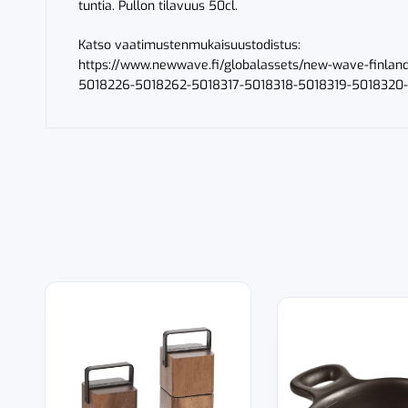
tuntia. Pullon tilavuus 50cl.
Katso vaatimustenmukaisuustodistus:
https://www.newwave.fi/globalassets/new-wave-fin
5018226-5018262-5018317-5018318-5018319-5018320-5