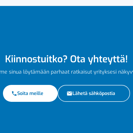
Kiinnostuitko? Ota yhteyttä!
e sinua löytämään parhaat ratkaisut yrityksesi näkyv
Soita meille
Lähetä sähköpostia