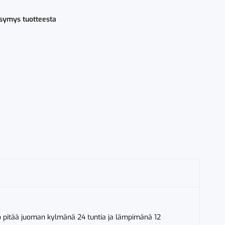
teellä
nen
ysymys tuotteesta
o pitää juoman kylmänä 24 tuntia ja lämpimänä 12