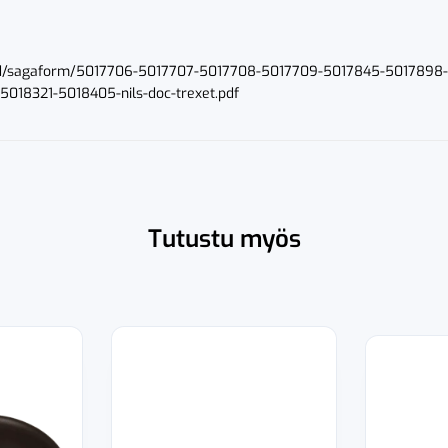
land/sagaform/5017706-5017707-5017708-5017709-5017845-501789
018321-5018405-nils-doc-trexet.pdf
Tutustu myös