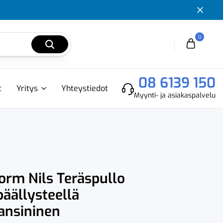
0
Cart
08 6139 150
t
Yritys
Yhteystiedot
Myynti- ja asiakaspalvelu
orm Nils Teräspullo
äällysteellä
ansininen