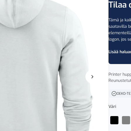
Tilaa 
Tämä ja kaik
saatavilla b
elementeil
logon, jos se
Lisää halua
Printer hupp
Reunustetut
OEKO-T
Väri