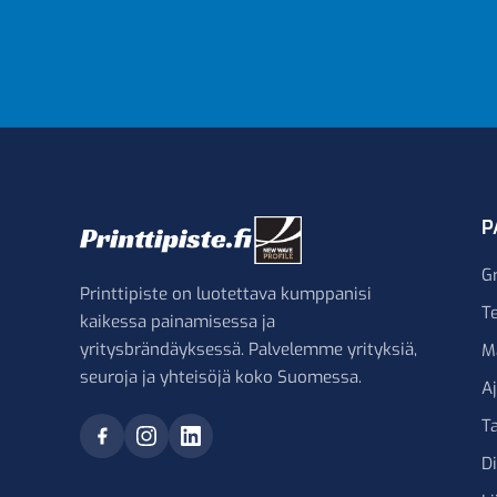
P
G
Printtipiste on luotettava kumppanisi
Te
kaikessa painamisessa ja
yritysbrändäyksessä. Palvelemme yrityksiä,
M
seuroja ja yhteisöjä koko Suomessa.
A
Ta
D