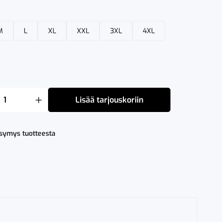
M
L
XL
XXL
3XL
4XL
Lisää tarjouskoriin
ysymys tuotteesta