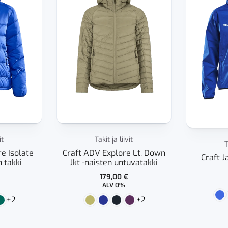
it
Takit ja liivit
T
e Isolate
Craft ADV Explore Lt. Down
Craft J
n takki
Jkt -naisten untuvatakki
179,00
€
ALV 0%
+2
+2