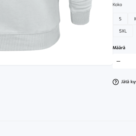
Koko
S
5XL
Määrä
Printer
Overhead
määrä
Jätä k