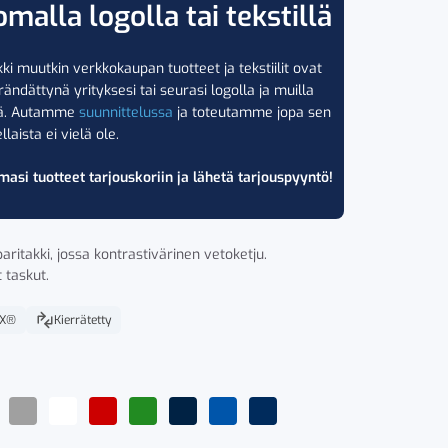
omalla logolla tai tekstillä
ki muutkin verkkokaupan tuotteet ja tekstiilit ovat
rändättynä yrityksesi tai seurasi logolla ja muilla
lä. Autamme
suunnittelussa
ja toteutamme jopa sen
llaista ei vielä ole.
masi tuotteet tarjouskoriin ja lähetä tarjouspyyntö!
aritakki, jossa kontrastivärinen vetoketju.
 taskut.
EX®
Kierrätetty