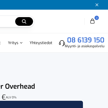
0
Cart
08 6139 150
t
Yritys
Yhteystiedot
Myynti- ja asiakaspalvelu
er Overhead
0
€
ALV 0%