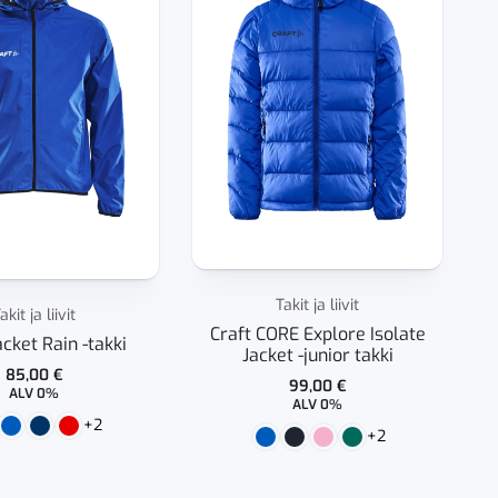
Takit ja liivit
akit ja liivit
Craft CORE Explore Isolate
acket Rain -takki
Jacket -junior takki
85,00
€
99,00
€
ALV 0%
ALV 0%
+2
+2