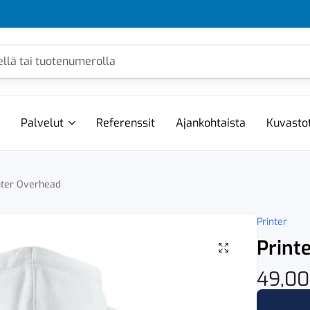
Palvelut
Referenssit
Ajankohtaista
Kuvasto
nter Overhead
Printer
Print
49,0