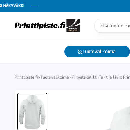
YVÄKSI
YVÄKSI
YVÄKSI
YVÄKSI
YVÄKSI
YVÄKSI
Printtipiste
Yrityksesi
näkyvyyden
kumppani
Tuotevalikoima
–
tekstiilit,
teippaukset,
liikelahjat
Printtipiste.fi
Tuotevalikoima
Yritystekstiilit
Takit ja liivit
Pri