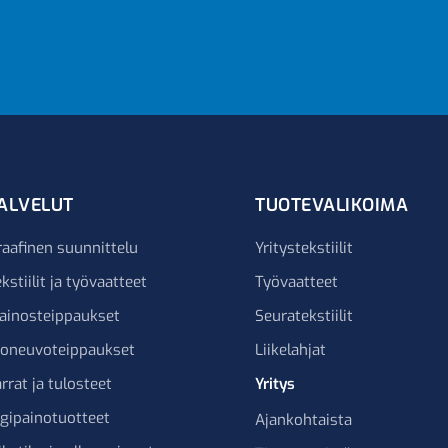
ALVELUT
TUOTEVALIKOIMA
raafinen suunnittelu
Yritystekstiilit
kstiilit ja työvaatteet
Työvaatteet
ainosteippaukset
Seuratekstiilit
joneuvoteippaukset
Liikelahjat
rrat ja tulosteet
Yritys
igipainotuotteet
Ajankohtaista