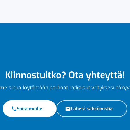
Kiinnostuitko? Ota yhteyttä!
e sinua löytämään parhaat ratkaisut yrityksesi näkyv
Soita meille
Lähetä sähköpostia