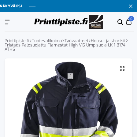
KYVÄKSI
KYVÄKSI
KYVÄKSI
KYVÄKSI
0
Etsi
Ca
tuoten
tai
tuote
Printtipiste.fi
Tuotevalikoima
Työvaatteet
Housut ja shortsit
Fristads Palosuojattu Flamestat High VIS Umpisuoja LK 1 8174
ATHS