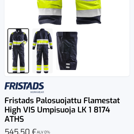
Fristads Palosuojattu Flamestat
High VIS Umpisuoja LK 1 8174
ATHS
545,50
€
ALV 0%