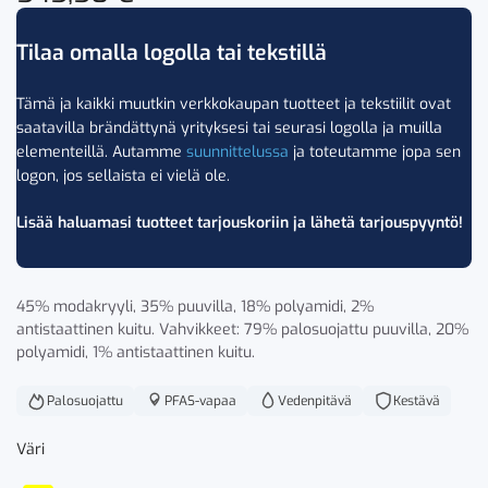
Tilaa omalla logolla tai tekstillä
Tämä ja kaikki muutkin verkkokaupan tuotteet ja tekstiilit ovat
saatavilla brändättynä yrityksesi tai seurasi logolla ja muilla
elementeillä. Autamme
suunnittelussa
ja toteutamme jopa sen
logon, jos sellaista ei vielä ole.
Lisää haluamasi tuotteet tarjouskoriin ja lähetä tarjouspyyntö!
45% modakryyli, 35% puuvilla, 18% polyamidi, 2%
antistaattinen kuitu. Vahvikkeet: 79% palosuojattu puuvilla, 20%
polyamidi, 1% antistaattinen kuitu.
Palosuojattu
PFAS-vapaa
Vedenpitävä
Kestävä
Väri