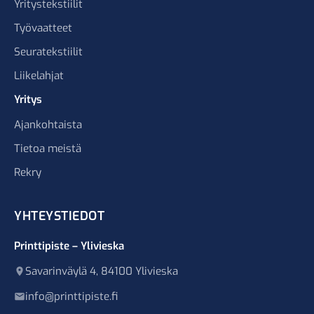
Yritystekstiilit
Työvaatteet
Seuratekstiilit
Liikelahjat
Yritys
Ajankohtaista
Tietoa meistä
Rekry
YHTEYSTIEDOT
Printtipiste – Ylivieska
Savarinväylä 4, 84100 Ylivieska
info@printtipiste.fi