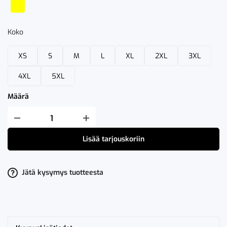
Koko
XS
S
M
L
XL
2XL
3XL
4XL
5XL
Määrä
Fristads
Palosuojattu
Flamestat
Lisää tarjouskoriin
High
VIS
Umpisuoja
LK
1
Jätä kysymys tuotteesta
8174
ATHS
määrä