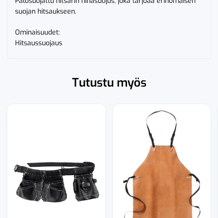
Palosuojattu hitsarin hihasuojus, joka tarjoaa erinomaisen
suojan hitsaukseen.
Ominaisuudet:
Hitsaussuojaus
Tutustu myös