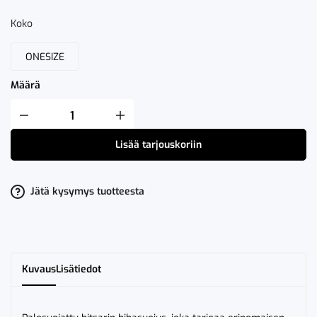
Koko
ONESIZE
Määrä
Fristads
Palosuojattu
Hitsarin
Lisää tarjouskoriin
Hihasuojus
9207
KEVS
määrä
Jätä kysymys tuotteesta
Kuvaus
Lisätiedot