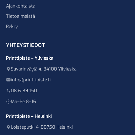
Ajankohtaista
Tietoa meistä
Rekry
YHTEYSTIEDOT
Printtipiste – Ylivieska
Savarinväylä 4, 84100 Ylivieska
info@printtipiste.fi
08 6139 150
Ma–Pe 8–16
Printtipiste – Helsinki
Loisteputki 4, 00750 Helsinki