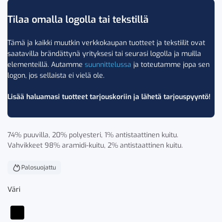
Tilaa omalla logolla tai tekstillä
Tämä ja kaikki muutkin verkkokaupan tuotteet ja tekstiilit ovat
saatavilla brändättynä yrityksesi tai seurasi logolla ja muilla
elementeillä. Autamme
suunnittelussa
ja toteutamme jopa sen
logon, jos sellaista ei vielä ole.
Lisää haluamasi tuotteet tarjouskoriin ja lähetä tarjouspyyntö!
74% puuvilla, 20% polyesteri, 1% antistaattinen kuitu.
Vahvikkeet 98% aramidi-kuitu, 2% antistaattinen kuitu.
Palosuojattu
Väri