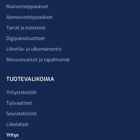
Mainosteippaukset
Ajoneuvoteippaukset
Tarrat ja tulosteet
Digipainotuotteet
Liiketila- ja ulkomainonta
Messuosastot ja tapahtumat
TUOTEVALIKOIMA
Yritystekstiilit
Työvaatteet
Seuratekstiilit
Liikelahjat
Yritys