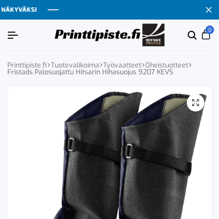
ÄKYVÄKSI
ÄKYVÄKSI
ÄKYVÄKSI
ÄKYVÄKSI
0
Etsi
Ca
tuoten
tai
tuote
Printtipiste.fi
Tuotevalikoima
Työvaatteet
Oheistuotteet
Fristads Palosuojattu Hitsarin Hihasuojus 9207 KEVS