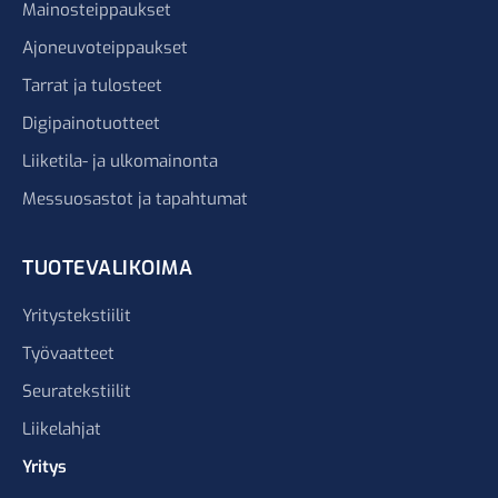
Mainosteippaukset
Ajoneuvoteippaukset
Tarrat ja tulosteet
Digipainotuotteet
Liiketila- ja ulkomainonta
Messuosastot ja tapahtumat
TUOTEVALIKOIMA
Yritystekstiilit
Työvaatteet
Seuratekstiilit
Liikelahjat
Yritys