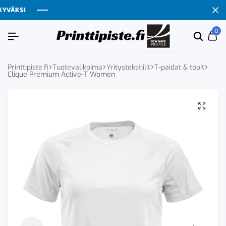
VÄKSI
VÄKSI
VÄKSI
VÄKSI
0
Etsi
Ca
tuoten
tai
tuote
Printtipiste.fi
Tuotevalikoima
Yritystekstiilit
T-paidat & topit
Clique Premium Active-T Women