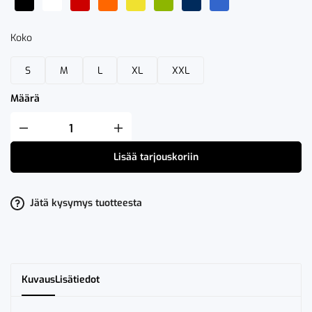
Koko
S
M
L
XL
XXL
Määrä
Clique
Premium
Active-
Lisää tarjouskoriin
T
Women
määrä
Jätä kysymys tuotteesta
Kuvaus
Lisätiedot