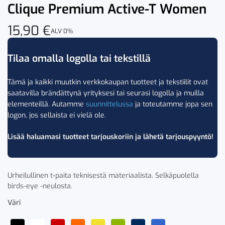
Clique Premium Active-T Women
15,90
€
ALV 0%
Tilaa omalla logolla tai tekstillä
Tämä ja kaikki muutkin verkkokaupan tuotteet ja tekstiilit ovat
saatavilla brändättynä yrityksesi tai seurasi logolla ja muilla
elementeillä. Autamme
suunnittelussa
ja toteutamme jopa sen
logon, jos sellaista ei vielä ole.
Lisää haluamasi tuotteet tarjouskoriin ja lähetä tarjouspyyntö!
Urheilullinen t-paita teknisestä materiaalista. Selkäpuolella
birds-eye -neulosta.
Väri