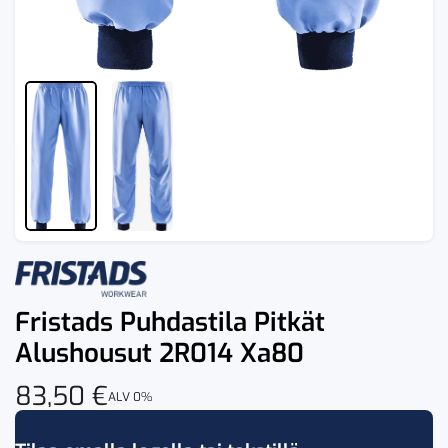
Fristads Puhdastila Pitkät
Alushousut 2R014 Xa80
83,50
€
ALV 0%