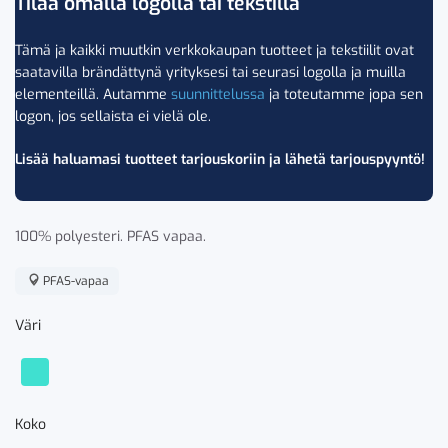
Tilaa omalla logolla tai tekstillä
Tämä ja kaikki muutkin verkkokaupan tuotteet ja tekstiilit ovat
saatavilla brändättynä yrityksesi tai seurasi logolla ja muilla
elementeillä. Autamme
suunnittelussa
ja toteutamme jopa sen
logon, jos sellaista ei vielä ole.
Lisää haluamasi tuotteet tarjouskoriin ja lähetä tarjouspyyntö!
100% polyesteri. PFAS vapaa.
PFAS-vapaa
Väri
Koko