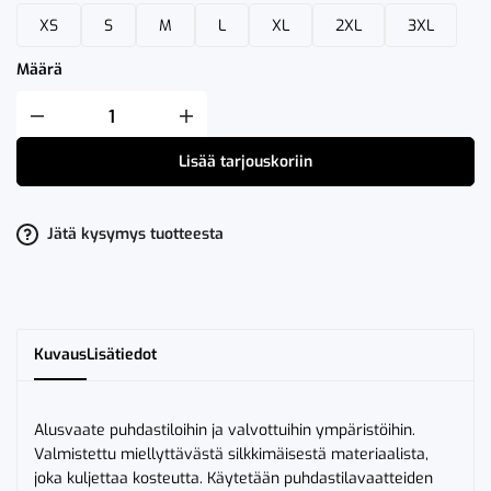
XS
S
M
L
XL
2XL
3XL
Määrä
Fristads
Puhdastila
Pitkät
Lisää tarjouskoriin
Alushousut
2R014
Xa80
määrä
Jätä kysymys tuotteesta
Kuvaus
Lisätiedot
Alusvaate puhdastiloihin ja valvottuihin ympäristöihin.
Valmistettu miellyttävästä silkkimäisestä materiaalista,
joka kuljettaa kosteutta. Käytetään puhdastilavaatteiden