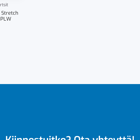
rtsit
 Stretch
6 PLW