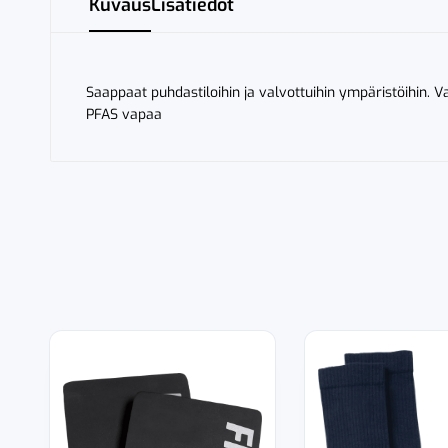
Kuvaus
Lisätiedot
Saappaat puhdastiloihin ja valvottuihin ympäristöihin. V
PFAS vapaa