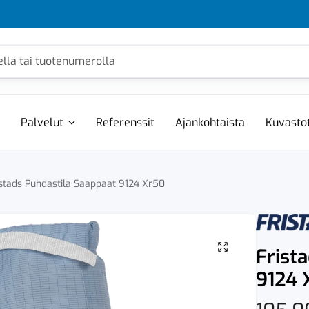
Palvelut
Referenssit
Ajankohtaista
Kuvasto
istads Puhdastila Saappaat 9124 Xr50
Frist
9124 