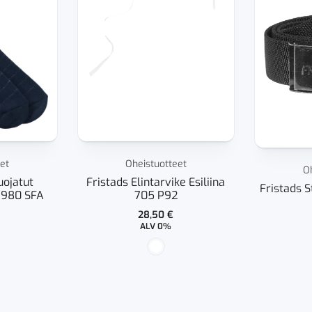
et
Oheistuotteet
O
uojatut
Fristads Elintarvike Esiliina
Fristads 
 980 SFA
705 P92
28,50
€
ALV 0%