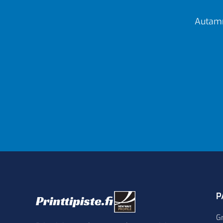
Autamm
P
G