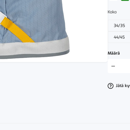
Koko
34/35
44/45
Määrä
Fristads
Puhdastila
Saappaat
9124
Xr50
Jätä k
määrä