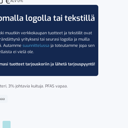
00
€
ALV 0%
omalla logolla tai tekstillä
ki muutkin verkkokaupan tuotteet ja tekstiilit ovat
rändättynä yrityksesi tai seurasi logolla ja muilla
lä. Autamme
suunnittelussa
ja toteutamme jopa sen
llaista ei vielä ole.
masi tuotteet tarjouskoriin ja lähetä tarjouspyyntö!
eri, 3% johtavia kuituja. PFAS vapaa.
paa