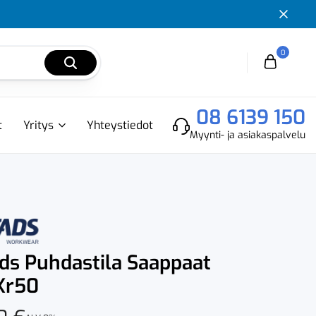
0
Cart
08 6139 150
t
Yritys
Yhteystiedot
Myynti- ja asiakaspalvelu
ads Puhdastila Saappaat
Xr50