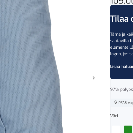
105,
Tilaa 
Tämä ja kaik
saatavilla b
elementeil
logon, jos se
Lisää halua
97% polyest
PFAS-va
Väri