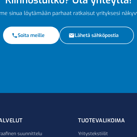
Kiinnostuitko? Ota yhteyttä!
e sinua löytämään parhaat ratkaisut yrityksesi näkyv
Soita meille
Lähetä sähköpostia
ALVELUT
TUOTEVALIKOIMA
raafinen suunnittelu
Yritystekstiilit