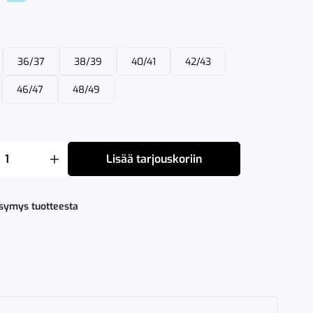
36/37
38/39
40/41
42/43
46/47
48/49
Lisää tarjouskoriin
ysymys tuotteesta