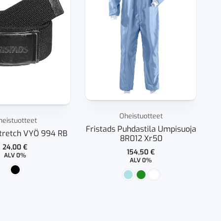
Oheistuotteet
heistuotteet
Fristads Puhdastila Umpisuoja
F
Stretch VYÖ 994 RB
8R012 Xr50
24,00
€
154,50
€
ALV 0%
ALV 0%