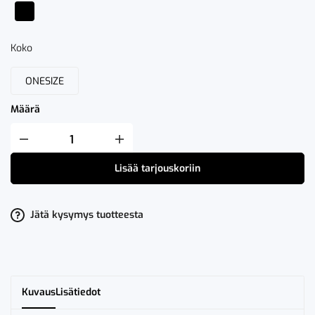
Koko
ONESIZE
Määrä
Fristads
Snikki
Tarviketasku
Lisää tarjouskoriin
9304
LTHR
määrä
Jätä kysymys tuotteesta
Kuvaus
Lisätiedot