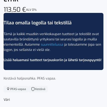
113,50
€
ALV 0%
Tilaa omalla logolla tai tekstillä
Tämä ja kaikki muutkin verkkokaupan tuotteet ja tekstiilit ovat
saatavilla brändättynä yrityksesi tai seurasi logolla ja muilla
elementeillä. Autamme
suunnittelussa
ja toteutamme jopa sen
logon, jos sellaista ei vielä ole.
Lisää haluamasi tuotteet tarjouskoriin ja lähetä tarjouspyyntö!
Kestävä haljasnahka. PFAS vapaa.
PFAS-vapaa
Kestävä
Väri