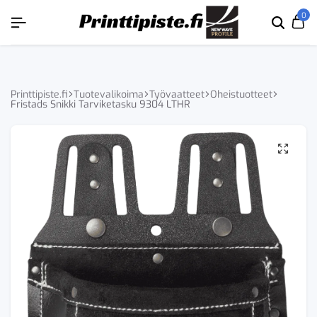
ÄKYVÄKSI
ÄKYVÄKSI
ÄKYVÄKSI
ÄKYVÄKSI
0
Etsi
Ca
tuoten
tai
tuote
Printtipiste.fi
Tuotevalikoima
Työvaatteet
Oheistuotteet
Fristads Snikki Tarviketasku 9304 LTHR