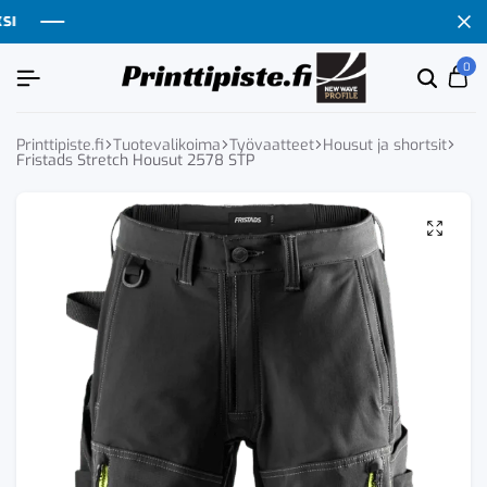
0
Etsi
Ca
tuoten
tai
tuote
Printtipiste.fi
Tuotevalikoima
Työvaatteet
Housut ja shortsit
Fristads Stretch Housut 2578 STP