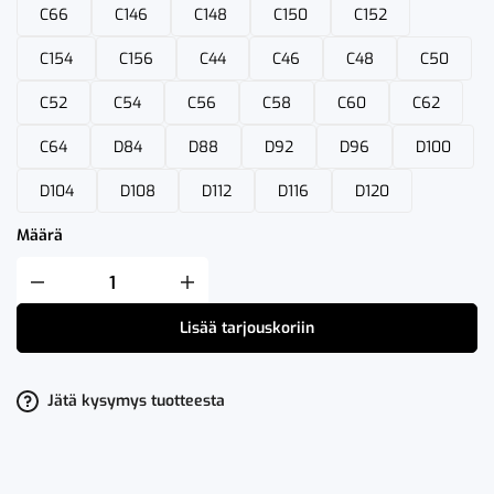
C66
C146
C148
C150
C152
C154
C156
C44
C46
C48
C50
C52
C54
C56
C58
C60
C62
C64
D84
D88
D92
D96
D100
D104
D108
D112
D116
D120
Määrä
Fristads
Stretch
Housut
Lisää tarjouskoriin
2578
STP
määrä
Jätä kysymys tuotteesta