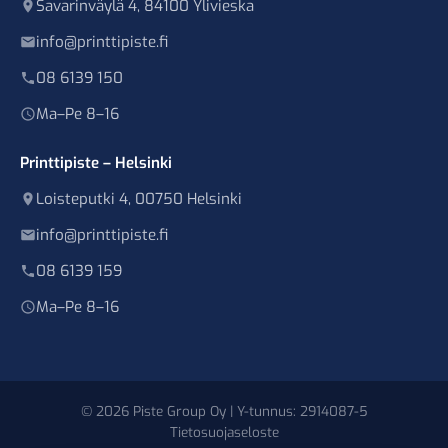
Savarinväylä 4, 84100 Ylivieska
info@printtipiste.fi
08 6139 150
Ma–Pe 8–16
Printtipiste – Helsinki
Loisteputki 4, 00750 Helsinki
info@printtipiste.fi
08 6139 159
Ma–Pe 8–16
© 2026 Piste Group Oy | Y-tunnus: 2914087-5
Tietosuojaseloste