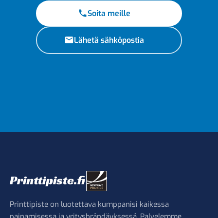
Soita meille
Lähetä sähköpostia
Printtipiste on luotettava kumppanisi kaikessa
painamisessa ja yritysbrändäyksessä. Palvelemme