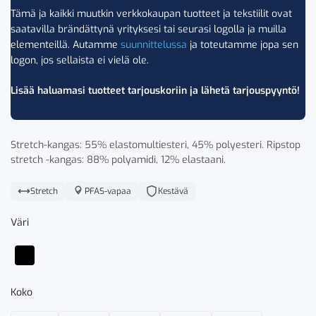
Tämä ja kaikki muutkin verkkokaupan tuotteet ja tekstiilit ovat
saatavilla brändättynä yrityksesi tai seurasi logolla ja muilla
elementeillä. Autamme
suunnittelussa
ja toteutamme jopa sen
logon, jos sellaista ei vielä ole.
Lisää haluamasi tuotteet tarjouskoriin ja lähetä tarjouspyyntö!
Stretch-kangas: 55% elastomultiesteri, 45% polyesteri. Ripstop
stretch -kangas: 88% polyamidi, 12% elastaani.
Stretch
PFAS-vapaa
Kestävä
Väri
Koko