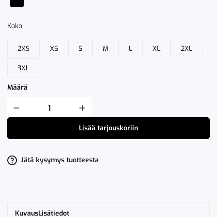
Koko
2XS
XS
S
M
L
XL
2XL
3XL
Määrä
Fristads
Stretch
Softshell
Lisää tarjouskoriin
Takki
4905
SSF
määrä
Jätä kysymys tuotteesta
Kuvaus
Lisätiedot