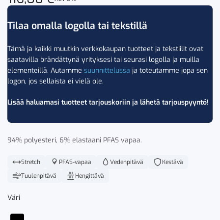
Tilaa omalla logolla tai tekstillä
Tämä ja kaikki muutkin verkkokaupan tuotteet ja tekstiilit ovat
saatavilla brändättynä yrityksesi tai seurasi logolla ja muilla
elementeillä. Autamme
suunnittelussa
ja toteutamme jopa sen
logon, jos sellaista ei vielä ole.
Lisää haluamasi tuotteet tarjouskoriin ja lähetä tarjouspyyntö!
94% polyesteri, 6% elastaani PFAS vapaa.
Stretch
PFAS-vapaa
Vedenpitävä
Kestävä
Tuulenpitävä
Hengittävä
Väri