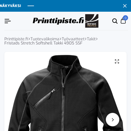
ÄKYVÄKSI
ÄKYVÄKSI
ÄKYVÄKSI
ÄKYVÄKSI
0
Etsi
Ca
tuoten
tai
tuote
Printtipiste.fi
Tuotevalikoima
Työvaatteet
Takit
Fristads Stretch Softshell Takki 4905 SSF