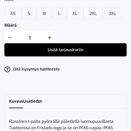
XS
S
M
L
XL
2XL
3XL
Määrä
Fristads
T-
Paita
Lisää tarjouskoriin
7104
GOT
määrä
Jätä kysymys tuotteesta
Kuvaus
Lisätiedot
Klassinen t-paita pyöreällä pääntiellä luomupuuvillasta.
Tuotteessa on Fristads-logo ja se on PFAS-vapaa. PFAS