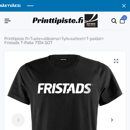
ÄKYVÄKSI
ÄKYVÄKSI
ÄKYVÄKSI
ÄKYVÄKSI
0
Etsi
Ca
tuoten
tai
tuote
Printtipiste.fi
Tuotevalikoima
Työvaatteet
T-paidat
Fristads T-Paita 7104 GOT