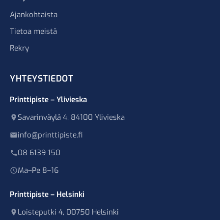
Ajankohtaista
Tietoa meistä
Rekry
YHTEYSTIEDOT
Printtipiste – Ylivieska
Savarinväylä 4, 84100 Ylivieska
info@printtipiste.fi
08 6139 150
Ma–Pe 8–16
Printtipiste – Helsinki
Loisteputki 4, 00750 Helsinki