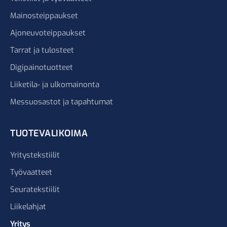
Mainosteippaukset
Ajoneuvoteippaukset
Tarrat ja tulosteet
Digipainotuotteet
Liiketila- ja ulkomainonta
Messuosastot ja tapahtumat
TUOTEVALIKOIMA
Yritystekstiilit
Työvaatteet
Seuratekstiilit
Liikelahjat
Yritys