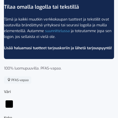
Tilaa omalla logolla tai tekstillä
Tämä ja kaikki muutkin verkkokaupan tuotteet ja tekstiilit ovat
saatavilla brändättynä yrityksesi tai seurasi logolla ja muilla
elementeillä. Autamme
suunnittelussa
ja toteutamme jopa sen
logon, jos sellaista ei vielä ole.
Lisää haluamasi tuotteet tarjouskoriin ja lähetä tarjouspyyntö!
100% luomupuuvilla. PFAS-vapaa.
PFAS-vapaa
Väri
Koko