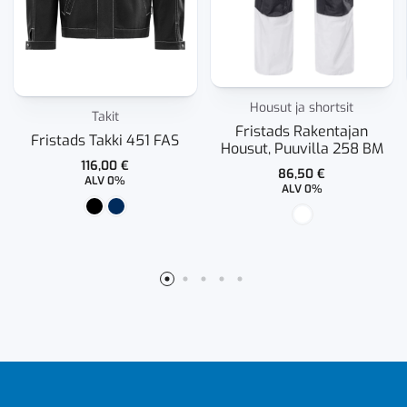
Housut ja shortsit
Takit
Fristads Rakentajan
Fristads Takki 451 FAS
Housut, Puuvilla 258 BM
116,00
€
86,50
€
ALV 0%
ALV 0%