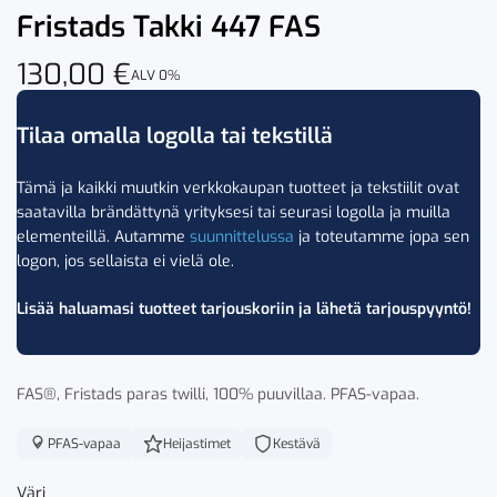
Fristads Takki 447 FAS
130,00
€
ALV 0%
Tilaa omalla logolla tai tekstillä
Tämä ja kaikki muutkin verkkokaupan tuotteet ja tekstiilit ovat
saatavilla brändättynä yrityksesi tai seurasi logolla ja muilla
elementeillä. Autamme
suunnittelussa
ja toteutamme jopa sen
logon, jos sellaista ei vielä ole.
Lisää haluamasi tuotteet tarjouskoriin ja lähetä tarjouspyyntö!
FAS®, Fristads paras twilli, 100% puuvillaa. PFAS-vapaa.
PFAS-vapaa
Heijastimet
Kestävä
Väri