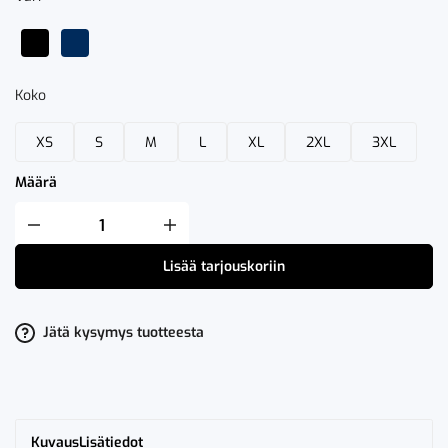
Koko
XS
S
M
L
XL
2XL
3XL
Määrä
Fristads
Takki
447
Lisää tarjouskoriin
FAS
määrä
Jätä kysymys tuotteesta
Kuvaus
Lisätiedot