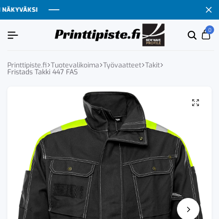
ÄKYVÄKSI
ÄKYVÄKSI
ÄKYVÄKSI
ÄKYVÄKSI
0
Etsi
Ca
tuoten
tai
tuote
Printtipiste.fi
Tuotevalikoima
Työvaatteet
Takit
Fristads Takki 447 FAS