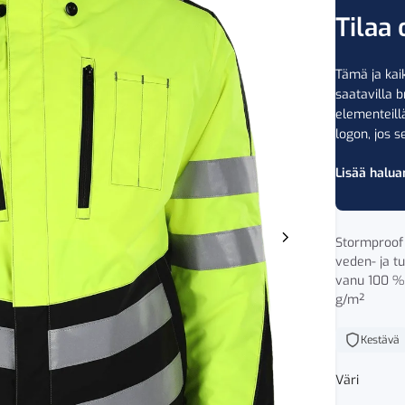
Tilaa 
Tämä ja kaik
saatavilla b
elementeil
logon, jos se
Lisää halua
Stormproof 
veden- ja tu
vanu 100 % 
g/m²
Kestävä
Väri