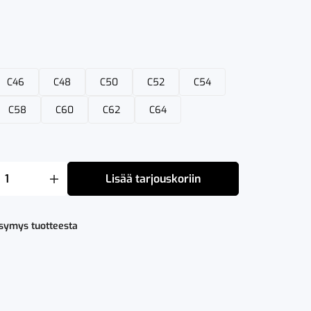
C46
C48
C50
C52
C54
C58
C60
C62
C64
Lisää tarjouskoriin
ysymys tuotteesta