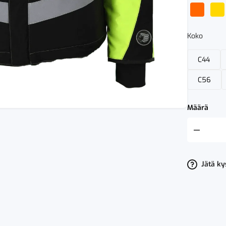
Koko
C44
C56
Määrä
Fristads
Talvitakki
Hivis
3.0
määrä
Jätä k