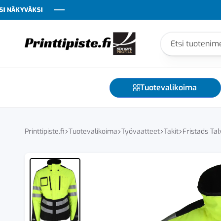
YVÄKSI
YVÄKSI
YVÄKSI
YVÄKSI
YVÄKSI
YVÄKSI
Printtipiste
Yrityksesi
näkyvyyden
kumppani
Tuotevalikoima
–
tekstiilit,
teippaukset,
liikelahjat
Printtipiste.fi
Tuotevalikoima
Työvaatteet
Takit
Fristads Tal