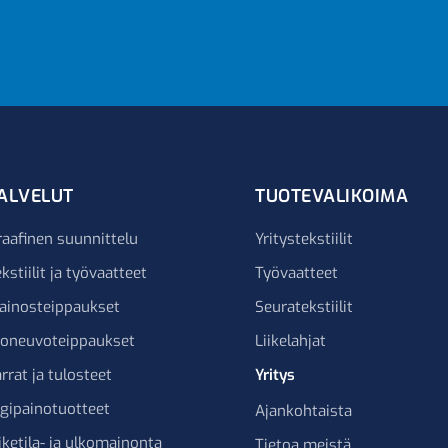
ALVELUT
TUOTEVALIKOIMA
raafinen suunnittelu
Yritystekstiilit
kstiilit ja työvaatteet
Työvaatteet
ainosteippaukset
Seuratekstiilit
joneuvoteippaukset
Liikelahjat
rrat ja tulosteet
Yritys
igipainotuotteet
Ajankohtaista
iketila- ja ulkomainonta
Tietoa meistä