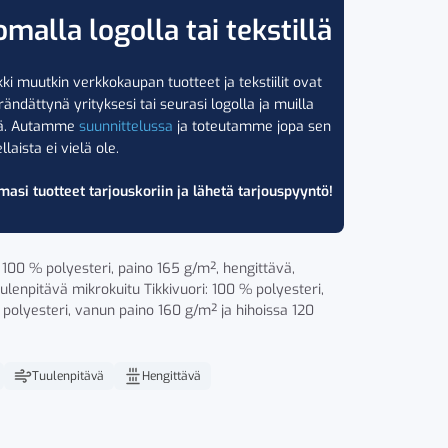
omalla logolla tai tekstillä
ki muutkin verkkokaupan tuotteet ja tekstiilit ovat
rändättynä yrityksesi tai seurasi logolla ja muilla
lä. Autamme
suunnittelussa
ja toteutamme jopa sen
llaista ei vielä ole.
masi tuotteet tarjouskoriin ja lähetä tarjouspyyntö!
100 % polyesteri, paino 165 g/m², hengittävä,
ulenpitävä mikrokuitu Tikkivuori: 100 % polyesteri,
polyesteri, vanun paino 160 g/m² ja hihoissa 120
Tuulenpitävä
Hengittävä