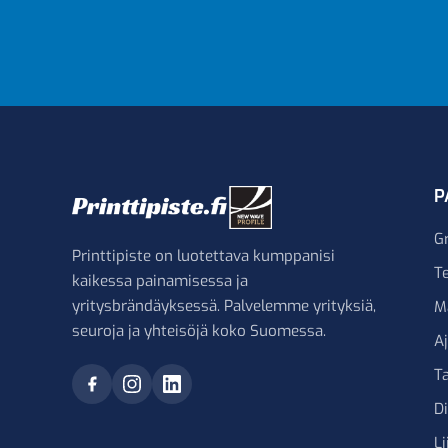
P
G
Printtipiste on luotettava kumppanisi
Te
kaikessa painamisessa ja
yritysbrändäyksessä. Palvelemme yrityksiä,
M
seuroja ja yhteisöjä koko Suomessa.
A
Ta
D
Li