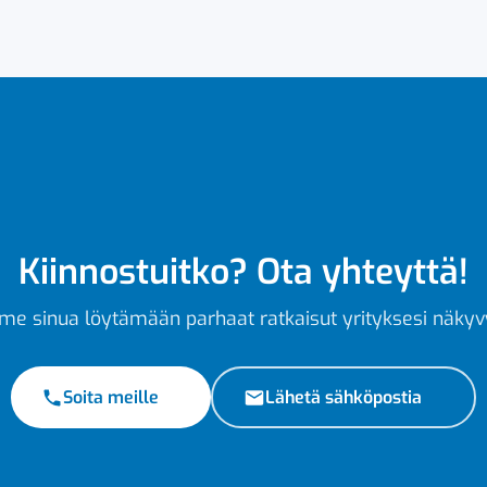
Kiinnostuitko? Ota yhteyttä!
e sinua löytämään parhaat ratkaisut yrityksesi näkyv
Soita meille
Lähetä sähköpostia