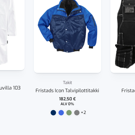
Takit
uvilla 103
Fristads Icon Talvipilottitakki
Frista
182,50
€
ALV 0%
+2