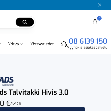
0
Cart
08 6139 150
t
Yritys
Yhteystiedot
Myynti- ja asiakaspalvelu
ds Talvitakki Hivis 3.0
50
€
ALV 0%