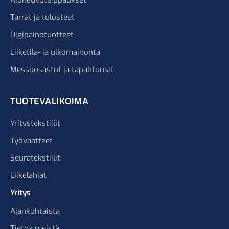
Ajoneuvoteippaukset
Tarrat ja tulosteet
Digipainotuotteet
Liiketila- ja ulkomainonta
Messuosastot ja tapahtumat
TUOTEVALIKOIMA
Yritystekstiilit
Työvaatteet
Seuratekstiilit
Liikelahjat
Yritys
Ajankohtaista
Tietoa meistä