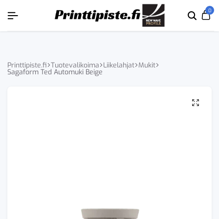
ÄKYVÄKSI
ÄKYVÄKSI
ÄKYVÄKSI
ÄKYVÄKSI
0
Etsi
Ca
tuoten
tai
tuote
Printtipiste.fi
Tuotevalikoima
Liikelahjat
Mukit
Sagaform Ted Automuki Beige