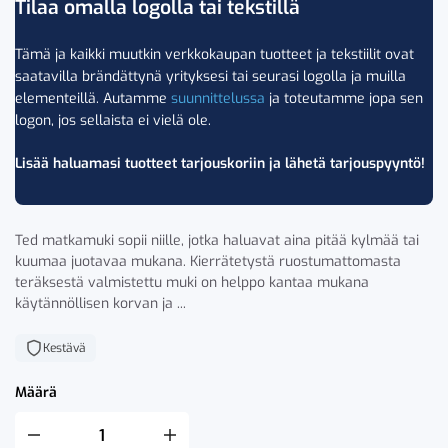
Tilaa omalla logolla tai tekstillä
Tämä ja kaikki muutkin verkkokaupan tuotteet ja tekstiilit ovat
saatavilla brändättynä yrityksesi tai seurasi logolla ja muilla
elementeillä. Autamme
suunnittelussa
ja toteutamme jopa sen
logon, jos sellaista ei vielä ole.
Lisää haluamasi tuotteet tarjouskoriin ja lähetä tarjouspyyntö!
Ted matkamuki sopii niille, jotka haluavat aina pitää kylmää tai
kuumaa juotavaa mukana. Kierrätetystä ruostumattomasta
teräksestä valmistettu muki on helppo kantaa mukana
käytännöllisen korvan ja ...
Kestävä
Määrä
Sagaform