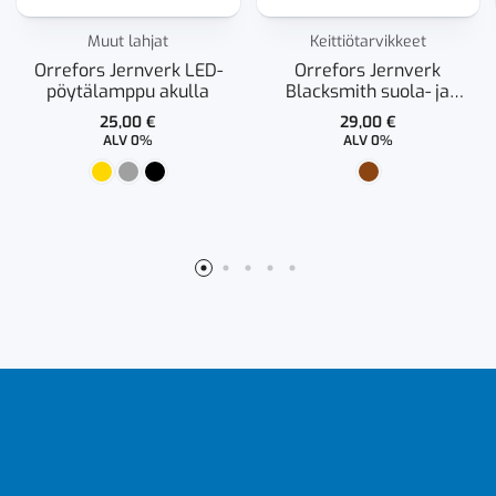
Muut lahjat
Keittiötarvikkeet
Orrefors Jernverk LED-
Orrefors Jernverk
pöytälamppu akulla
Blacksmith suola- ja
pippurimylly
25,00
€
29,00
€
ALV 0%
ALV 0%