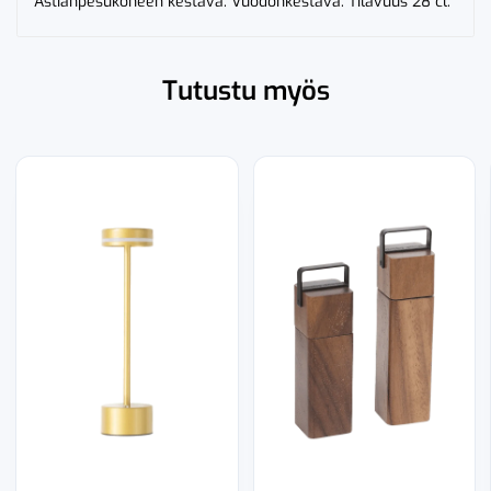
Astianpesukoneen kestävä. Vuodonkestävä. Tilavuus 28 cl.
Tutustu myös