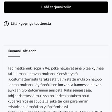
Ted
Automuki
Lisää tarjouskoriin
Beige
määrä
Jätä kysymys tuotteesta
Kuvaus
Lisätiedot
Ted matkamuki sopii niille, jotka haluavat aina pitää kylmää
tai kuumaa juotavaa mukana. Kierrätetystä
ruostumattomasta teräksestä valmistettu muki on helppo
kantaa mukana käytännöllisen korvan ja kannessa olevan
älykään työntötoiminnon ansiosta. Kaksiseinäisessä,
tyhjiöeristetyssä mukissa on korkealaatuinen ohut
kuparikerros sisäpuolella, joka tarjoaa paremman
eristyksen lämpötilan ylläpitämiseksi.