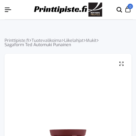
NÄKYVÄKSI
NÄKYVÄKSI
NÄKYVÄKSI
NÄKYVÄKSI
0
Etsi
Ca
tuoten
tai
tuote
Printtipiste.fi
Tuotevalikoima
Liikelahjat
Mukit
Sagaform Ted Automuki Punainen