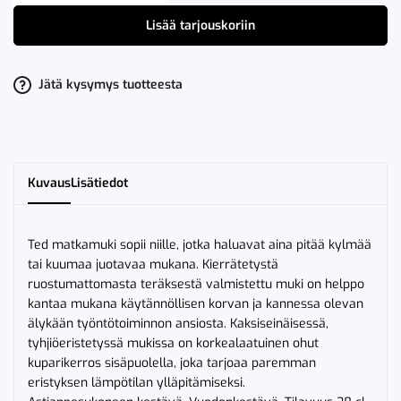
Ted
Automuki
Lisää tarjouskoriin
Punainen
määrä
Jätä kysymys tuotteesta
Kuvaus
Lisätiedot
Ted matkamuki sopii niille, jotka haluavat aina pitää kylmää
tai kuumaa juotavaa mukana. Kierrätetystä
ruostumattomasta teräksestä valmistettu muki on helppo
kantaa mukana käytännöllisen korvan ja kannessa olevan
älykään työntötoiminnon ansiosta. Kaksiseinäisessä,
tyhjiöeristetyssä mukissa on korkealaatuinen ohut
kuparikerros sisäpuolella, joka tarjoaa paremman
eristyksen lämpötilan ylläpitämiseksi.