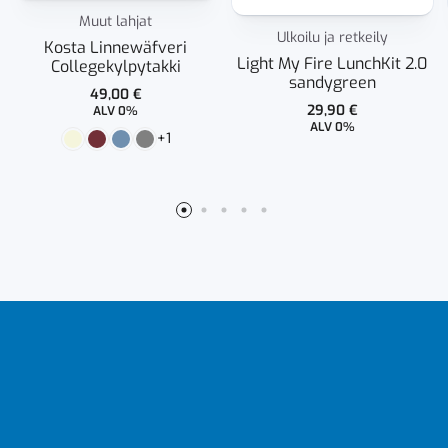
Muut lahjat
Ulkoilu ja retkeily
Kosta Linnewäfveri
Light My Fire LunchKit 2.0
Collegekylpytakki
sandygreen
49,00
€
29,90
€
ALV 0%
ALV 0%
+1