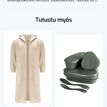
Astianpesukoneen kestävä. Vuodonkestävä. Tilavuus 28 cl.
Tutustu myös