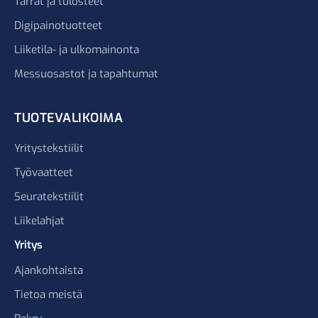
Tarrat ja tulosteet
Digipainotuotteet
Liiketila- ja ulkomainonta
Messuosastot ja tapahtumat
TUOTEVALIKOIMA
Yritystekstiilit
Työvaatteet
Seuratekstiilit
Liikelahjat
Yritys
Ajankohtaista
Tietoa meistä