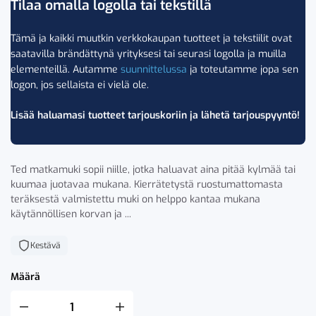
Tilaa omalla logolla tai tekstillä
Tämä ja kaikki muutkin verkkokaupan tuotteet ja tekstiilit ovat
saatavilla brändättynä yrityksesi tai seurasi logolla ja muilla
elementeillä. Autamme
suunnittelussa
ja toteutamme jopa sen
logon, jos sellaista ei vielä ole.
Lisää haluamasi tuotteet tarjouskoriin ja lähetä tarjouspyyntö!
Ted matkamuki sopii niille, jotka haluavat aina pitää kylmää tai
kuumaa juotavaa mukana. Kierrätetystä ruostumattomasta
teräksestä valmistettu muki on helppo kantaa mukana
käytännöllisen korvan ja ...
Kestävä
Määrä
Sagaform