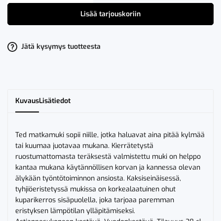
Ted
Automuki
Lisää tarjouskoriin
Ruskea
määrä
Jätä kysymys tuotteesta
Kuvaus
Lisätiedot
Ted matkamuki sopii niille, jotka haluavat aina pitää kylmää
tai kuumaa juotavaa mukana. Kierrätetystä
ruostumattomasta teräksestä valmistettu muki on helppo
kantaa mukana käytännöllisen korvan ja kannessa olevan
älykään työntötoiminnon ansiosta. Kaksiseinäisessä,
tyhjiöeristetyssä mukissa on korkealaatuinen ohut
kuparikerros sisäpuolella, joka tarjoaa paremman
eristyksen lämpötilan ylläpitämiseksi.