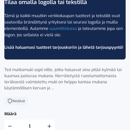
Tilaa omalla logolla tai tekstillä
Tämä ja kaikki muutkin verkkokaupan tuotteet ja tekstiilit ovat
saatavilla brändättynä yrityksesi tai seurasi logolla ja muilla
elementeillä. Autamme
suunnittelussa
ja toteutamme jopa sen
logon, jos sellaista ei vielä ole.
Lisää haluamasi tuotteet tarjouskoriin ja lähetä tarjouspyyntö!
Ted matkamuki sopii niille, jotka haluavat aina pitää kylmää tai
kuumaa juotavaa mukana. Kierrätetystä ruostumattomasta
teräksestä valmistettu muki on helppo kantaa mukana
käytännöllisen korvan ja ...
Kestävä
Määrä
Sagaform