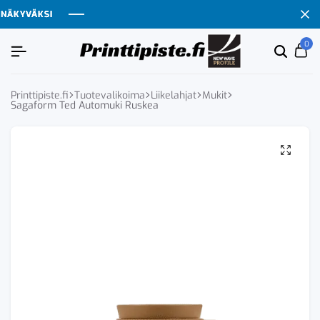
ÄKYVÄKSI
ÄKYVÄKSI
ÄKYVÄKSI
ÄKYVÄKSI
0
Etsi
Ca
tuoten
tai
tuote
Printtipiste.fi
Tuotevalikoima
Liikelahjat
Mukit
Sagaform Ted Automuki Ruskea