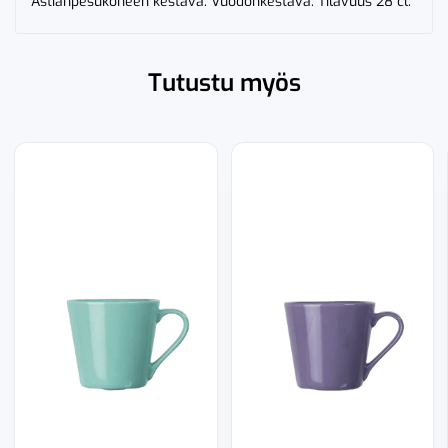
Astianpesukoneen kestävä. Vuodonkestävä. Tilavuus 28 cl.
Tutustu myös