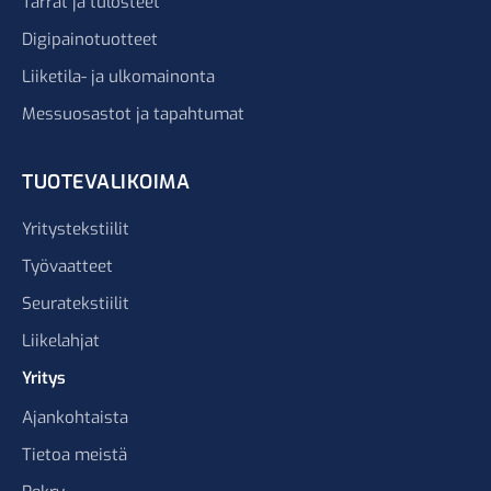
Tarrat ja tulosteet
Digipainotuotteet
Liiketila- ja ulkomainonta
Messuosastot ja tapahtumat
TUOTEVALIKOIMA
Yritystekstiilit
Työvaatteet
Seuratekstiilit
Liikelahjat
Yritys
Ajankohtaista
Tietoa meistä