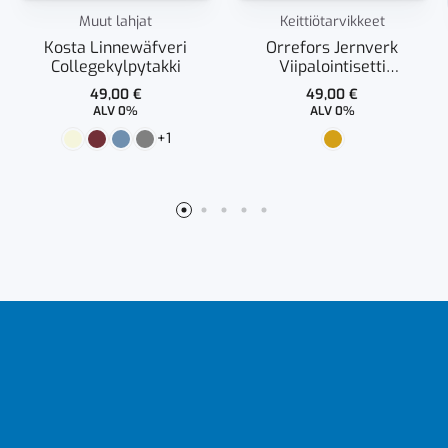
Muut lahjat
Keittiötarvikkeet
Kosta Linnewäfveri
Orrefors Jernverk
Collegekylpytakki
Viipalointisetti
leikkuulaudalla
49,00
€
49,00
€
ALV 0%
ALV 0%
+1