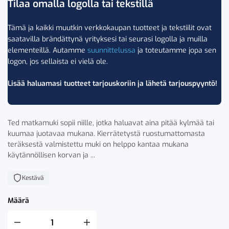
Tilaa omalla logolla tai tekstillä
Tämä ja kaikki muutkin verkkokaupan tuotteet ja tekstiilit ovat
saatavilla brändättynä yrityksesi tai seurasi logolla ja muilla
elementeillä. Autamme
suunnittelussa
ja toteutamme jopa sen
logon, jos sellaista ei vielä ole.
Lisää haluamasi tuotteet tarjouskoriin ja lähetä tarjouspyyntö!
Ted matkamuki sopii niille, jotka haluavat aina pitää kylmää tai
kuumaa juotavaa mukana. Kierrätetystä ruostumattomasta
teräksestä valmistettu muki on helppo kantaa mukana
käytännöllisen korvan ja ...
Kestävä
Määrä
Sagaform