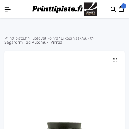
ÄKYVÄKSI
ÄKYVÄKSI
ÄKYVÄKSI
ÄKYVÄKSI
0
Etsi
Ca
tuoten
tai
tuote
Printtipiste.fi
Tuotevalikoima
Liikelahjat
Mukit
Sagaform Ted Automuki Vihreä