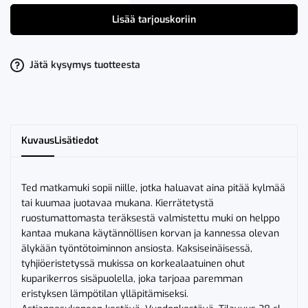
Ted
Automuki
Lisää tarjouskoriin
Vihreä
määrä
Jätä kysymys tuotteesta
Kuvaus
Lisätiedot
Ted matkamuki sopii niille, jotka haluavat aina pitää kylmää
tai kuumaa juotavaa mukana. Kierrätetystä
ruostumattomasta teräksestä valmistettu muki on helppo
kantaa mukana käytännöllisen korvan ja kannessa olevan
älykään työntötoiminnon ansiosta. Kaksiseinäisessä,
tyhjiöeristetyssä mukissa on korkealaatuinen ohut
kuparikerros sisäpuolella, joka tarjoaa paremman
eristyksen lämpötilan ylläpitämiseksi.