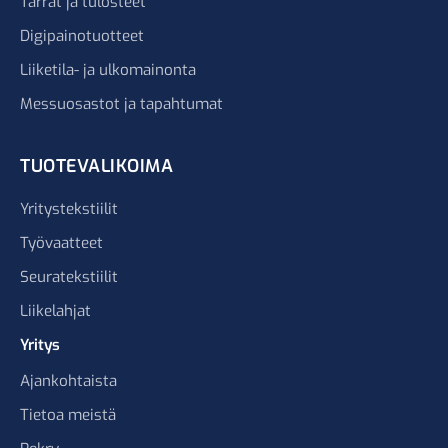
Tarrat ja tulosteet
Digipainotuotteet
Liiketila- ja ulkomainonta
Messuosastot ja tapahtumat
TUOTEVALIKOIMA
Yritystekstiilit
Työvaatteet
Seuratekstiilit
Liikelahjat
Yritys
Ajankohtaista
Tietoa meistä