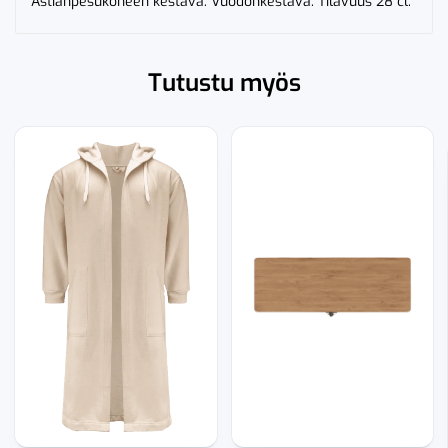
Astianpesukoneen kestävä. Vuodonkestävä. Tilavuus 28 cl.
Tutustu myös