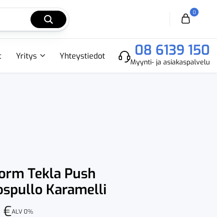
0
Cart
08 6139 150
t
Yritys
Yhteystiedot
Myynti- ja asiakaspalvelu
orm Tekla Push
spullo Karamelli
0
€
ALV 0%