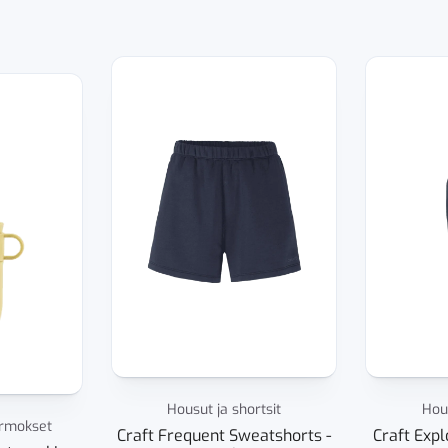
Housut ja shortsit
Hous
ermokset
Craft Frequent Sweatshorts -
Craft Exp