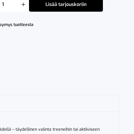
Lisää tarjouskoriin
o
ysymys tuotteesta
ellä – täydellinen valinta treeneihin tai aktiiviseen