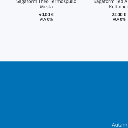
Sagaform Theo Termospullo
Sagaform Ted A
Musta
Keltaine
40,00
€
22,00
€
ALV 0%
ALV 0%
Autamm