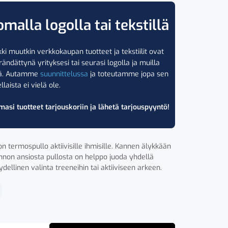
omalla logolla tai tekstillä
ki muutkin verkkokaupan tuotteet ja tekstiilit ovat
rändättynä yrityksesi tai seurasi logolla ja muilla
lä. Autamme
suunnittelussa
ja toteutamme jopa sen
llaista ei vielä ole.
masi tuotteet tarjouskoriin ja lähetä tarjouspyyntö!
n termospullo aktiivisille ihmisille. Kannen älykkään
nnon ansiosta pullosta on helppo juoda yhdellä
ydellinen valinta treeneihin tai aktiiviseen arkeen.