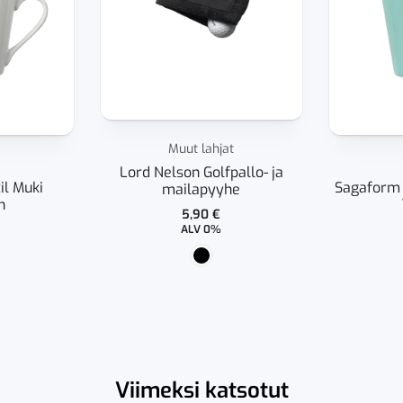
Muut lahjat
Lord Nelson Golfpallo- ja
il Muki
Sagaform 
mailapyyhe
n
5,90
€
ALV 0%
Viimeksi katsotut