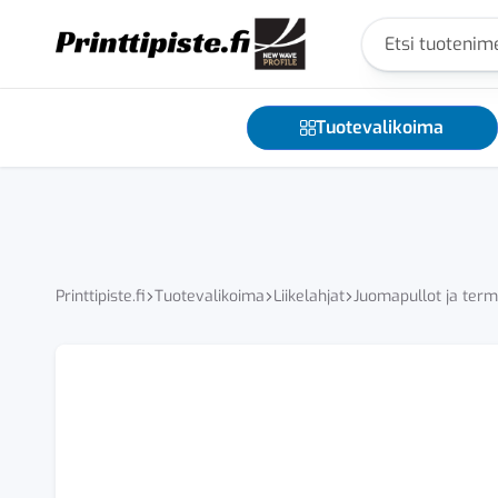
YVÄKSI
YVÄKSI
YVÄKSI
YVÄKSI
YVÄKSI
YVÄKSI
Printtipiste
Yrityksesi
näkyvyyden
Tuotevalikoima
kumppani
–
tekstiilit,
teippaukset,
liikelahjat
Printtipiste.fi
Tuotevalikoima
Liikelahjat
Juomapullot ja ter