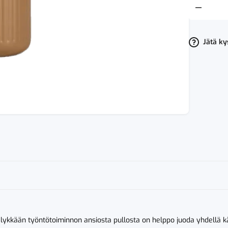
Sagaform
Tekla
Push
Termospull
Karamelli
Jätä k
määrä
älykkään työntötoiminnon ansiosta pullosta on helppo juoda yhdellä käd