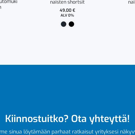
utomuki
naisten shortsit
nai
n
49,00
€
ALV 0%
Kiinnostuitko? Ota yhteyttä!
e sinua löytämään parhaat ratkaisut yrityksesi näkyv