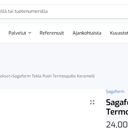
Palvelut
Referenssit
Ajankohtaista
Kuvasto
mokset
Sagaform Tekla Push Termospullo Karamelli
Sagaform
Sagaf
Termo
24,0