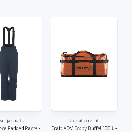
ut ja shortsit
Laukut ja reput
lore Padded Pants -
Craft ADV Entity Duffel 100 L -
C