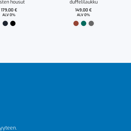
sten housut
duffelilaukku
179,00
€
149,00
€
ALV 0%
ALV 0%
yyteen.