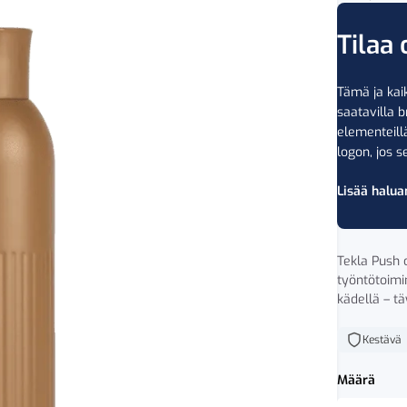
Tilaa 
Tämä ja kaik
saatavilla b
elementeil
logon, jos se
Lisää halua
Tekla Push o
työntötoimi
kädellä – tä
Kestävä
Määrä