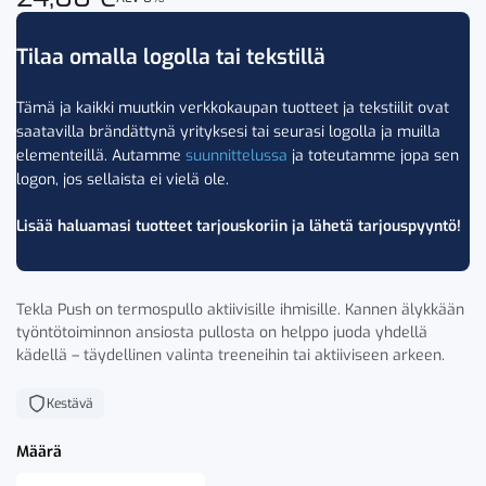
Tilaa omalla logolla tai tekstillä
Tämä ja kaikki muutkin verkkokaupan tuotteet ja tekstiilit ovat
saatavilla brändättynä yrityksesi tai seurasi logolla ja muilla
elementeillä. Autamme
suunnittelussa
ja toteutamme jopa sen
logon, jos sellaista ei vielä ole.
Lisää haluamasi tuotteet tarjouskoriin ja lähetä tarjouspyyntö!
Tekla Push on termospullo aktiivisille ihmisille. Kannen älykkään
työntötoiminnon ansiosta pullosta on helppo juoda yhdellä
kädellä – täydellinen valinta treeneihin tai aktiiviseen arkeen.
Kestävä
Määrä