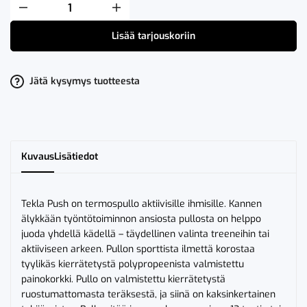
Sagaform
Tekla
Push
Lisää tarjouskoriin
Termospullo
Vihreä
määrä
Jätä kysymys tuotteesta
Kuvaus
Lisätiedot
Tekla Push on termospullo aktiivisille ihmisille. Kannen
älykkään työntötoiminnon ansiosta pullosta on helppo
juoda yhdellä kädellä – täydellinen valinta treeneihin tai
aktiiviseen arkeen. Pullon sporttista ilmettä korostaa
tyylikäs kierrätetystä polypropeenista valmistettu
painokorkki. Pullo on valmistettu kierrätetystä
ruostumattomasta teräksestä, ja siinä on kaksinkertainen