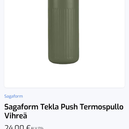
Sagaform
Sagaform Tekla Push Termospullo
Vihreä
24,00
€
ALV 0%