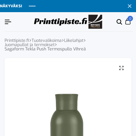
ÄKYVÄKSI
ÄKYVÄKSI
ÄKYVÄKSI
ÄKYVÄKSI
0
Etsi
Ca
tuoten
tai
tuote
Printtipiste.fi
Tuotevalikoima
Liikelahjat
Juomapullot ja termokset
Sagaform Tekla Push Termospullo Vihreä