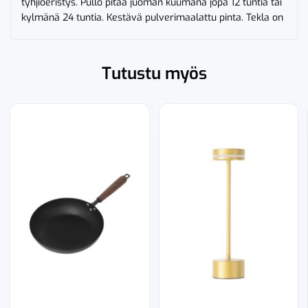
tyhjiöeristys. Pullo pitää juoman kuumana jopa 12 tuntia tai
kylmänä 24 tuntia. Kestävä pulverimaalattu pinta. Tekla on
Tutustu myös