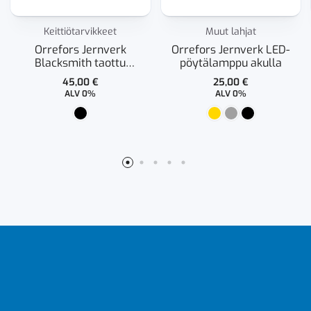
Keittiötarvikkeet
Muut lahjat
Orrefors Jernverk
Orrefors Jernverk LED-
Blacksmith taottu
pöytälamppu akulla
paistinpannu
45,00
€
25,00
€
ALV 0%
ALV 0%