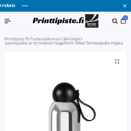
VÄKSI
VÄKSI
VÄKSI
VÄKSI
0
Etsi
Ca
tuoten
tai
tuote
Printtipiste.fi
Tuotevalikoima
Liikelahjat
Juomapullot ja termokset
Sagaform Tekla Termospullo Hopea