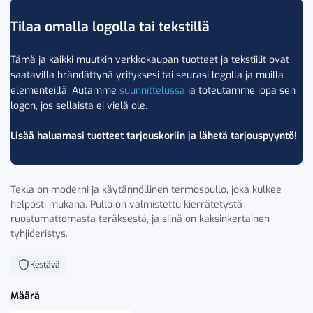
Tilaa omalla logolla tai tekstillä
Tämä ja kaikki muutkin verkkokaupan tuotteet ja tekstiilit ovat
saatavilla brändättynä yrityksesi tai seurasi logolla ja muilla
elementeillä. Autamme
suunnittelussa
ja toteutamme jopa sen
logon, jos sellaista ei vielä ole.
Lisää haluamasi tuotteet tarjouskoriin ja lähetä tarjouspyyntö!
Tekla on moderni ja käytännöllinen termospullo, joka kulkee
helposti mukana. Pullo on valmistettu kierrätetystä
ruostumattomasta teräksestä, ja siinä on kaksinkertainen
tyhjiöeristys.
Kestävä
Määrä