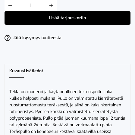
Sagaform
Tekla
Termospullo
Lisää tarjouskoriin
Hopea
määrä
Jätä kysymys tuotteesta
Kuvaus
Lisätiedot
Tekla on moderni ja käytännöllinen termospullo, joka
kulkee helposti mukana. Pullo on valmistettu kierrätetystä
ruostumattomasta teräksestä, ja siinä on kaksinkertainen
tyhjiöeristys. Pyöreä korkki on valmistettu kierrätetystä
polypropeenista. Pullo pitää juoman kuumana jopa 12 tuntia
tai kylmänä 24 tuntia. Kestävä pulverimaalattu pinta.
Teräspullo on konepesun kestävä, saatavilla useissa